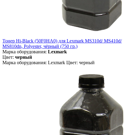
Тонер Hi-Black (50F0HA0) для Lexmark MS310d/ MS410d/
MS810dn, Polyester, чёрный (750 гр.)
Марка оборудования:
Lexmark
Цвет:
черный
Марка оборудования: Lexmark Цвет: черный