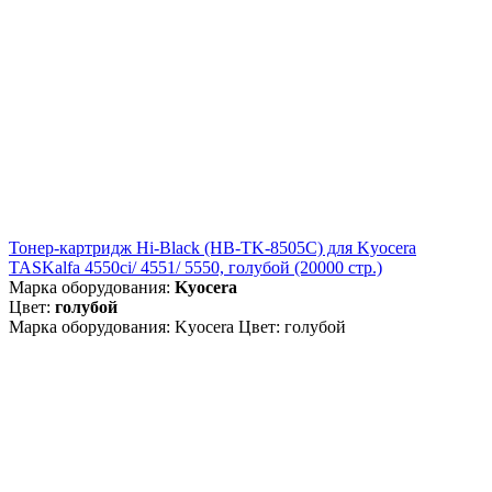
Тонер-картридж Hi-Black (HB-TK-8505C) для Kyocera
TASKalfa 4550ci/ 4551/ 5550, голубой (20000 стр.)
Марка оборудования:
Kyocera
Цвет:
голубой
Марка оборудования: Kyocera Цвет: голубой