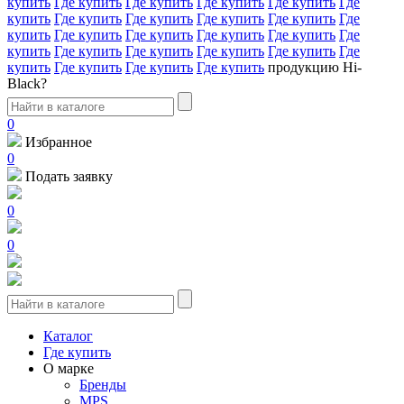
купить
Где купить
Где купить
Где купить
Где купить
Где
купить
Где купить
Где купить
Где купить
Где купить
Где
купить
Где купить
Где купить
Где купить
Где купить
Где
купить
Где купить
Где купить
Где купить
Где купить
Где
купить
Где купить
Где купить
Где купить
продукцию Hi-
Black?
0
Избранное
0
Подать заявку
0
0
Каталог
Где купить
О марке
Бренды
MPS