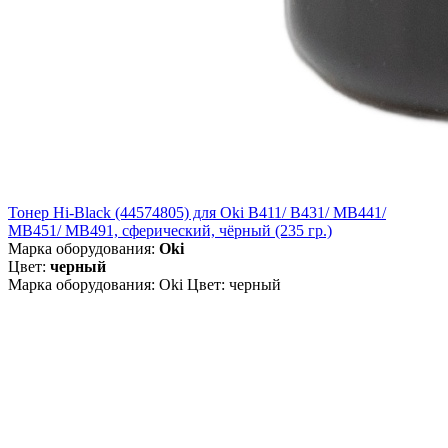
Тонер Hi-Black (44574805) для Oki B411/ B431/ MB441/
MB451/ MB491, сферический, чёрный (235 гр.)
Марка оборудования:
Oki
Цвет:
черный
Марка оборудования: Oki Цвет: черный