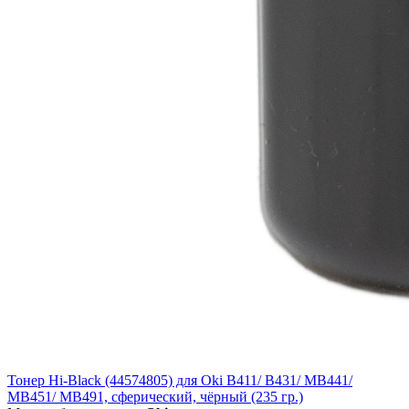
Тонер Hi-Black (44574805) для Oki B411/ B431/ MB441/
MB451/ MB491, сферический, чёрный (235 гр.)