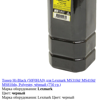
Тонер Hi-Black (50F0HA0) для Lexmark MS310d/ MS410d/
MS810dn, Polyester, чёрный (750 гр.)
Марка оборудования:
Lexmark
Цвет:
черный
Марка оборудования: Lexmark Цвет: черный