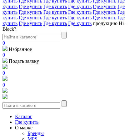
купить
Где купить
Где купить
Где купить
Где купить
Где
купить
Где купить
Где купить
Где купить
Где купить
Где
купить
Где купить
Где купить
Где купить
Где купить
Где
купить
Где купить
Где купить
Где купить
Где купить
Где
купить
Где купить
Где купить
Где купить
продукцию Hi-
Black?
0
Избранное
0
Подать заявку
0
0
Каталог
Где купить
О марке
Бренды
MPS