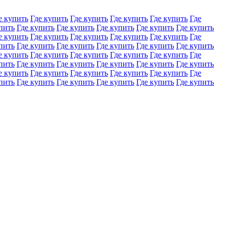
е купить
Где купить
Где купить
Где купить
Где купить
Где
пить
Где купить
Где купить
Где купить
Где купить
Где купить
е купить
Где купить
Где купить
Где купить
Где купить
Где
пить
Где купить
Где купить
Где купить
Где купить
Где купить
е купить
Где купить
Где купить
Где купить
Где купить
Где
пить
Где купить
Где купить
Где купить
Где купить
Где купить
е купить
Где купить
Где купить
Где купить
Где купить
Где
пить
Где купить
Где купить
Где купить
Где купить
Где купить