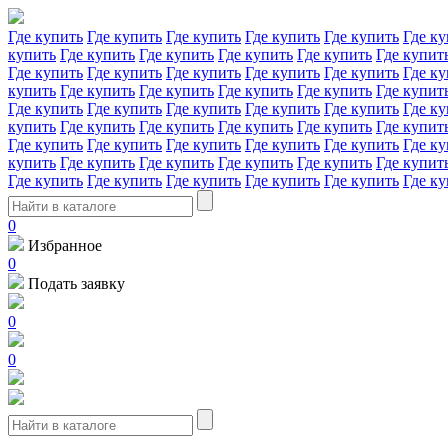
Где купить
Где купить
Где купить
Где купить
Где купить
Где ку
купить
Где купить
Где купить
Где купить
Где купить
Где купит
Где купить
Где купить
Где купить
Где купить
Где купить
Где ку
купить
Где купить
Где купить
Где купить
Где купить
Где купит
Где купить
Где купить
Где купить
Где купить
Где купить
Где ку
купить
Где купить
Где купить
Где купить
Где купить
Где купит
Где купить
Где купить
Где купить
Где купить
Где купить
Где ку
купить
Где купить
Где купить
Где купить
Где купить
Где купит
Где купить
Где купить
Где купить
Где купить
Где купить
Где ку
0
Избранное
0
Подать заявку
0
0