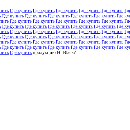
пить
Где купить
Где купить
Где купить
Где купить
Где купить
Гд
ь
Где купить
Где купить
Где купить
Где купить
Где купить
Где ку
пить
Где купить
Где купить
Где купить
Где купить
Где купить
Гд
ь
Где купить
Где купить
Где купить
Где купить
Где купить
Где ку
пить
Где купить
Где купить
Где купить
Где купить
Где купить
Гд
ь
Где купить
Где купить
Где купить
Где купить
Где купить
Где ку
пить
Где купить
Где купить
Где купить
Где купить
Где купить
Гд
ь
Где купить
Где купить
Где купить
Где купить
Где купить
Где ку
пить
Где купить
продукцию Hi-Black?