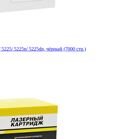
225/ 5225n/ 5225dn, чёрный (7000 стр.)