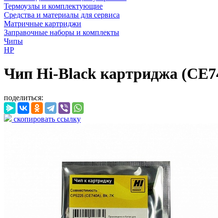
Термоузлы и комплектующие
Средства и материалы для сервиса
Матричные картриджи
Заправочные наборы и комплекты
Чипы
HP
Чип Hi-Black картриджа (CE74
поделиться:
скопировать ссылку