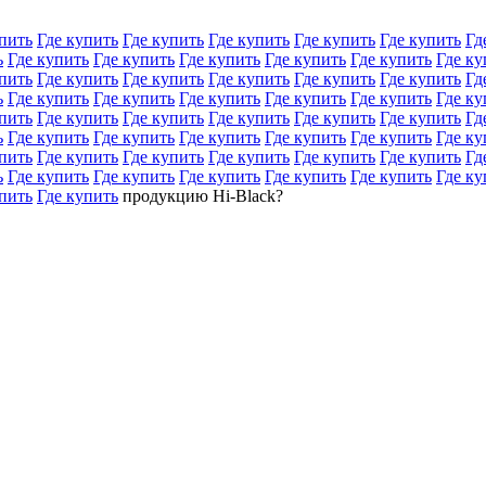
пить
Где купить
Где купить
Где купить
Где купить
Где купить
Гд
ь
Где купить
Где купить
Где купить
Где купить
Где купить
Где ку
пить
Где купить
Где купить
Где купить
Где купить
Где купить
Гд
ь
Где купить
Где купить
Где купить
Где купить
Где купить
Где ку
пить
Где купить
Где купить
Где купить
Где купить
Где купить
Гд
ь
Где купить
Где купить
Где купить
Где купить
Где купить
Где ку
пить
Где купить
Где купить
Где купить
Где купить
Где купить
Гд
ь
Где купить
Где купить
Где купить
Где купить
Где купить
Где ку
пить
Где купить
продукцию Hi-Black?