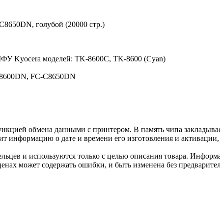
C8650DN, голубой (20000 стр.)
МФУ Kyocera моделей: TK-8600C, TK-8600 (Cyan)
C8600DN, FC-C8650DN
нкцией обмена данными с принтером. В память чипа закладывае
ит информацию о дате и времени его изготовления и активации, 
льцев и используются только с целью описания товара. Информа
ценах может содержать ошибки, и быть изменена без предварите