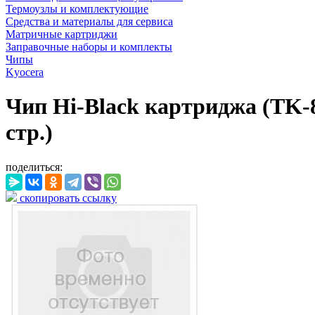
Термоузлы и комплектующие
Средства и материалы для сервиса
Матричные картриджи
Заправочные наборы и комплекты
Чипы
Kyocera
Чип Hi-Black картриджа (TK-
стр.)
поделиться:
скопировать ссылку