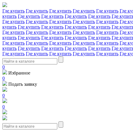
Где купить
Где купить
Где купить
Где купить
Где купить
Где ку
купить
Где купить
Где купить
Где купить
Где купить
Где купит
Где купить
Где купить
Где купить
Где купить
Где купить
Где ку
купить
Где купить
Где купить
Где купить
Где купить
Где купит
Где купить
Где купить
Где купить
Где купить
Где купить
Где ку
купить
Где купить
Где купить
Где купить
Где купить
Где купит
Где купить
Где купить
Где купить
Где купить
Где купить
Где ку
купить
Где купить
Где купить
Где купить
Где купить
Где купит
Где купить
Где купить
Где купить
Где купить
Где купить
Где ку
0
Избранное
0
Подать заявку
0
0