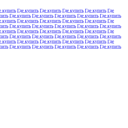
е купить
Где купить
Где купить
Где купить
Где купить
Где
пить
Где купить
Где купить
Где купить
Где купить
Где купить
е купить
Где купить
Где купить
Где купить
Где купить
Где
пить
Где купить
Где купить
Где купить
Где купить
Где купить
е купить
Где купить
Где купить
Где купить
Где купить
Где
пить
Где купить
Где купить
Где купить
Где купить
Где купить
е купить
Где купить
Где купить
Где купить
Где купить
Где
пить
Где купить
Где купить
Где купить
Где купить
Где купить