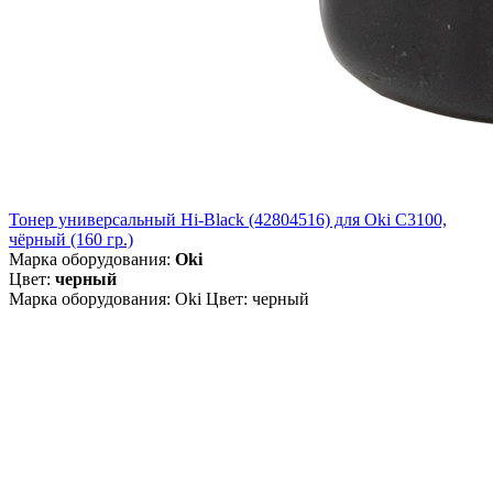
Тонер универсальный Hi-Black (42804516) для Oki С3100,
чёрный (160 гр.)
Марка оборудования:
Oki
Цвет:
черный
Марка оборудования: Oki Цвет: черный