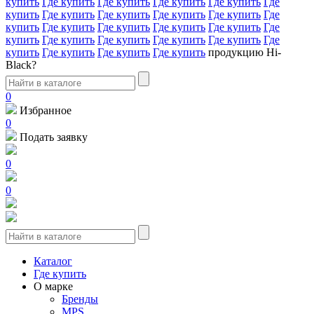
купить
Где купить
Где купить
Где купить
Где купить
Где
купить
Где купить
Где купить
Где купить
Где купить
Где
купить
Где купить
Где купить
Где купить
Где купить
Где
купить
Где купить
Где купить
Где купить
Где купить
Где
купить
Где купить
Где купить
Где купить
продукцию Hi-
Black?
0
Избранное
0
Подать заявку
0
0
Каталог
Где купить
О марке
Бренды
MPS