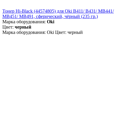
Тонер Hi-Black (44574805) для Oki B411/ B431/ MB441/
MB451/ MB491, сферический, чёрный (235 гр.)
Марка оборудования:
Oki
Цвет:
черный
Марка оборудования: Oki Цвет: черный