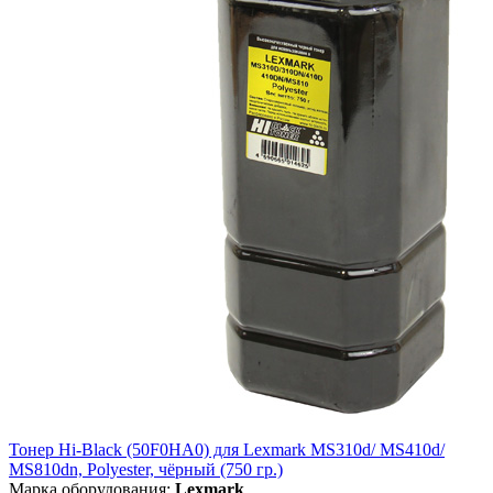
Тонер Hi-Black (50F0HA0) для Lexmark MS310d/ MS410d/
MS810dn, Polyester, чёрный (750 гр.)
Марка оборудования:
Lexmark