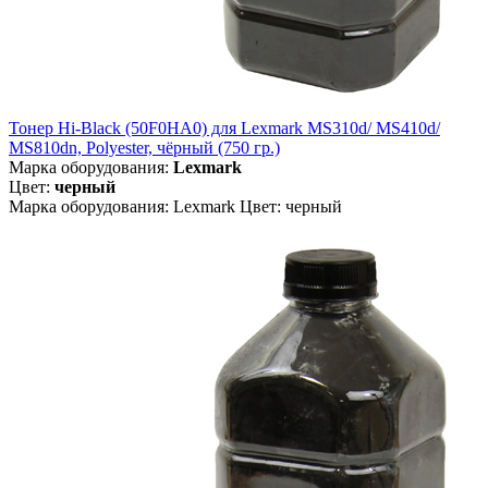
Тонер Hi-Black (50F0HA0) для Lexmark MS310d/ MS410d/
MS810dn, Polyester, чёрный (750 гр.)
Марка оборудования:
Lexmark
Цвет:
черный
Марка оборудования: Lexmark Цвет: черный