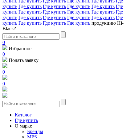
купить
Где купить
Где купить
Где купить
Где купить
Где
купить
Где купить
Где купить
Где купить
Где купить
Где
купить
Где купить
Где купить
Где купить
Где купить
Где
купить
Где купить
Где купить
Где купить
Где купить
Где
купить
Где купить
Где купить
Где купить
продукцию Hi-
Black?
0
Избранное
0
Подать заявку
0
0
Каталог
Где купить
О марке
Бренды
MPS