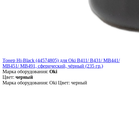
Тонер Hi-Black (44574805) для Oki B411/ B431/ MB441/
MB451/ MB491, сферический, чёрный (235 гр.)
Марка оборудования:
Oki
Цвет:
черный
Марка оборудования: Oki Цвет: черный