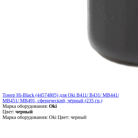
Тонер Hi-Black (44574805) для Oki B411/ B431/ MB441/
MB451/ MB491, сферический, чёрный (235 гр.)
Марка оборудования:
Oki
Цвет:
черный
Марка оборудования: Oki Цвет: черный