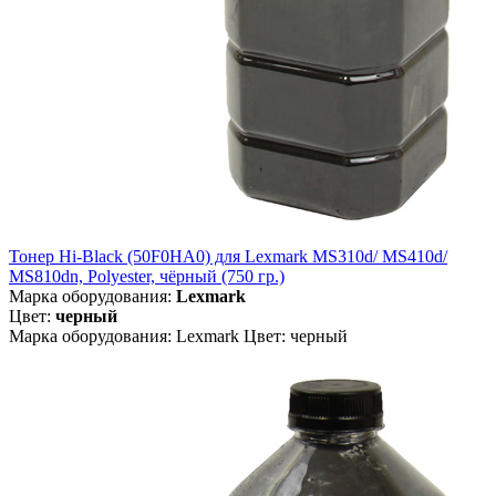
Тонер Hi-Black (50F0HA0) для Lexmark MS310d/ MS410d/
MS810dn, Polyester, чёрный (750 гр.)
Марка оборудования:
Lexmark
Цвет:
черный
Марка оборудования: Lexmark Цвет: черный