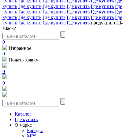
купить
Где купить
Где купить
Где купить
Где купить
Где
купить
Где купить
Где купить
Где купить
Где купить
Где
купить
Где купить
Где купить
Где купить
Где купить
Где
купить
Где купить
Где купить
Где купить
Где купить
Где
купить
Где купить
Где купить
Где купить
продукцию Hi-
Black?
0
Избранное
0
Подать заявку
0
0
Каталог
Где купить
О марке
Бренды
MPS