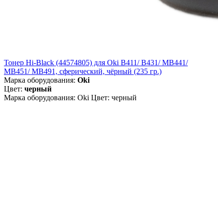
Тонер Hi-Black (44574805) для Oki B411/ B431/ MB441/
MB451/ MB491, сферический, чёрный (235 гр.)
Марка оборудования:
Oki
Цвет:
черный
Марка оборудования: Oki Цвет: черный