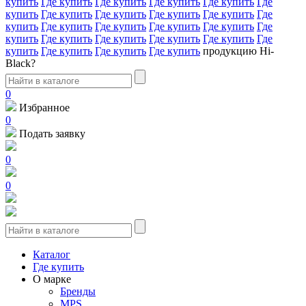
купить
Где купить
Где купить
Где купить
Где купить
Где
купить
Где купить
Где купить
Где купить
Где купить
Где
купить
Где купить
Где купить
Где купить
Где купить
Где
купить
Где купить
Где купить
Где купить
Где купить
Где
купить
Где купить
Где купить
Где купить
продукцию Hi-
Black?
0
Избранное
0
Подать заявку
0
0
Каталог
Где купить
О марке
Бренды
MPS