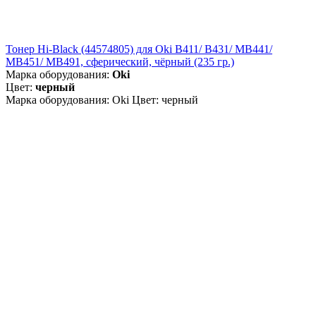
Тонер Hi-Black (44574805) для Oki B411/ B431/ MB441/
MB451/ MB491, сферический, чёрный (235 гр.)
Марка оборудования:
Oki
Цвет:
черный
Марка оборудования: Oki Цвет: черный