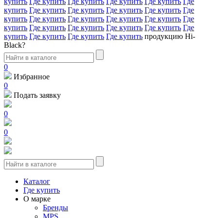
купить
Где купить
Где купить
Где купить
Где купить
Где
купить
Где купить
Где купить
Где купить
Где купить
Где
купить
Где купить
Где купить
Где купить
Где купить
Где
купить
Где купить
Где купить
Где купить
Где купить
Где
купить
Где купить
Где купить
Где купить
продукцию Hi-
Black?
0
Избранное
0
Подать заявку
0
0
Каталог
Где купить
О марке
Бренды
MPS