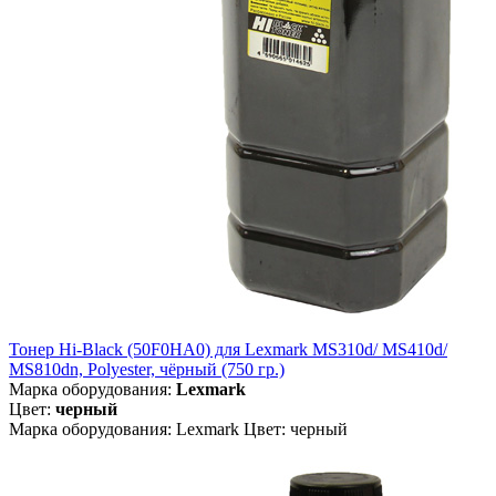
Тонер Hi-Black (50F0HA0) для Lexmark MS310d/ MS410d/
MS810dn, Polyester, чёрный (750 гр.)
Марка оборудования:
Lexmark
Цвет:
черный
Марка оборудования: Lexmark Цвет: черный