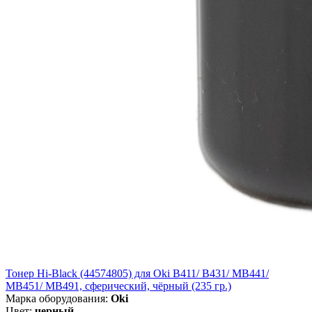
Тонер Hi-Black (44574805) для Oki B411/ B431/ MB441/
MB451/ MB491, сферический, чёрный (235 гр.)
Марка оборудования:
Oki
Цвет:
черный