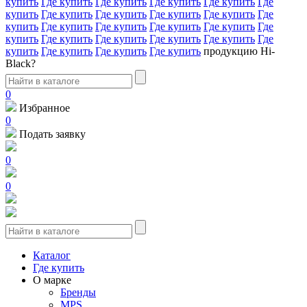
купить
Где купить
Где купить
Где купить
Где купить
Где
купить
Где купить
Где купить
Где купить
Где купить
Где
купить
Где купить
Где купить
Где купить
Где купить
Где
купить
Где купить
Где купить
Где купить
Где купить
Где
купить
Где купить
Где купить
Где купить
продукцию Hi-
Black?
0
Избранное
0
Подать заявку
0
0
Каталог
Где купить
О марке
Бренды
MPS