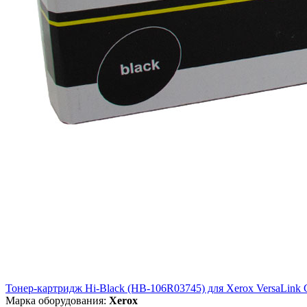
Тонер-картридж Hi-Black (HB-106R03745) для Xerox VersaLink C
Марка оборудования:
Xerox