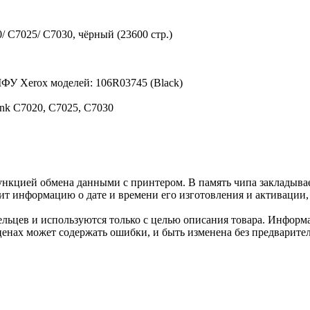
/ C7025/ C7030, чёрный (23600 стр.)
ФУ Xerox моделей: 106R03745 (Black)
ink C7020, C7025, C7030
нкцией обмена данными с принтером. В память чипа закладывае
ит информацию о дате и времени его изготовления и активации, 
льцев и используются только с целью описания товара. Информа
ценах может содержать ошибки, и быть изменена без предварите