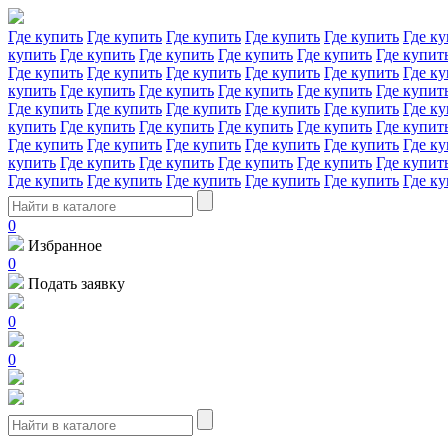
Где купить
Где купить
Где купить
Где купить
Где купить
Где ку
купить
Где купить
Где купить
Где купить
Где купить
Где купит
Где купить
Где купить
Где купить
Где купить
Где купить
Где ку
купить
Где купить
Где купить
Где купить
Где купить
Где купит
Где купить
Где купить
Где купить
Где купить
Где купить
Где ку
купить
Где купить
Где купить
Где купить
Где купить
Где купит
Где купить
Где купить
Где купить
Где купить
Где купить
Где ку
купить
Где купить
Где купить
Где купить
Где купить
Где купит
Где купить
Где купить
Где купить
Где купить
Где купить
Где ку
0
Избранное
0
Подать заявку
0
0