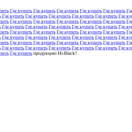
пить
Где купить
Где купить
Где купить
Где купить
Где купить
Гд
ь
Где купить
Где купить
Где купить
Где купить
Где купить
Где ку
пить
Где купить
Где купить
Где купить
Где купить
Где купить
Гд
ь
Где купить
Где купить
Где купить
Где купить
Где купить
Где ку
пить
Где купить
Где купить
Где купить
Где купить
Где купить
Гд
ь
Где купить
Где купить
Где купить
Где купить
Где купить
Где ку
пить
Где купить
Где купить
Где купить
Где купить
Где купить
Гд
ь
Где купить
Где купить
Где купить
Где купить
Где купить
Где ку
пить
Где купить
продукцию Hi-Black?