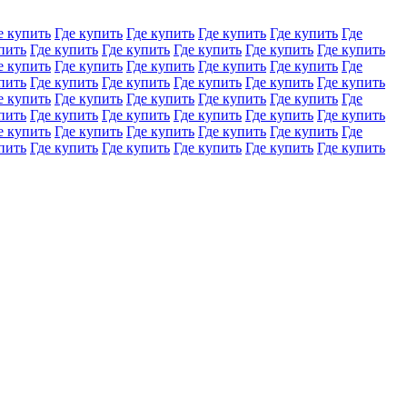
е купить
Где купить
Где купить
Где купить
Где купить
Где
пить
Где купить
Где купить
Где купить
Где купить
Где купить
е купить
Где купить
Где купить
Где купить
Где купить
Где
пить
Где купить
Где купить
Где купить
Где купить
Где купить
е купить
Где купить
Где купить
Где купить
Где купить
Где
пить
Где купить
Где купить
Где купить
Где купить
Где купить
е купить
Где купить
Где купить
Где купить
Где купить
Где
пить
Где купить
Где купить
Где купить
Где купить
Где купить