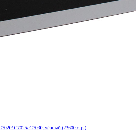
7020/ C7025/ C7030, чёрный (23600 стр.)