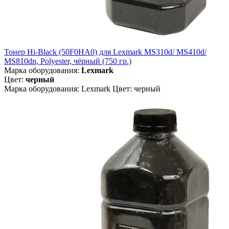
Тонер Hi-Black (50F0HA0) для Lexmark MS310d/ MS410d/
MS810dn, Polyester, чёрный (750 гр.)
Марка оборудования:
Lexmark
Цвет:
черный
Марка оборудования: Lexmark Цвет: черный