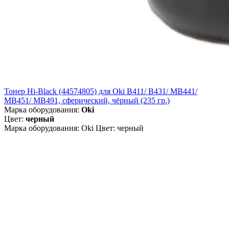
Тонер Hi-Black (44574805) для Oki B411/ B431/ MB441/
MB451/ MB491, сферический, чёрный (235 гр.)
Марка оборудования:
Oki
Цвет:
черный
Марка оборудования: Oki Цвет: черный