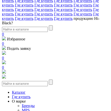
купить
Где купить
Где купить
Где купить
Где купить
Где
купить
Где купить
Где купить
Где купить
Где купить
Где
купить
Где купить
Где купить
Где купить
Где купить
Где
купить
Где купить
Где купить
Где купить
Где купить
Где
купить
Где купить
Где купить
Где купить
продукцию Hi-
Black?
0
Избранное
0
Подать заявку
0
0
Каталог
Где купить
О марке
Бренды
MPS