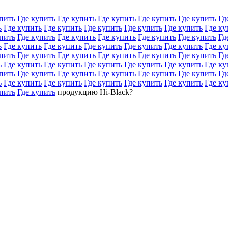
пить
Где купить
Где купить
Где купить
Где купить
Где купить
Гд
ь
Где купить
Где купить
Где купить
Где купить
Где купить
Где ку
пить
Где купить
Где купить
Где купить
Где купить
Где купить
Гд
ь
Где купить
Где купить
Где купить
Где купить
Где купить
Где ку
пить
Где купить
Где купить
Где купить
Где купить
Где купить
Гд
ь
Где купить
Где купить
Где купить
Где купить
Где купить
Где ку
пить
Где купить
Где купить
Где купить
Где купить
Где купить
Гд
ь
Где купить
Где купить
Где купить
Где купить
Где купить
Где ку
пить
Где купить
продукцию Hi-Black?