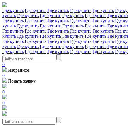
Где купить
Где купить
Где купить
Где купить
Где купить
Где ку
купить
Где купить
Где купить
Где купить
Где купить
Где купит
Где купить
Где купить
Где купить
Где купить
Где купить
Где ку
купить
Где купить
Где купить
Где купить
Где купить
Где купит
Где купить
Где купить
Где купить
Где купить
Где купить
Где ку
купить
Где купить
Где купить
Где купить
Где купить
Где купит
Где купить
Где купить
Где купить
Где купить
Где купить
Где ку
купить
Где купить
Где купить
Где купить
Где купить
Где купит
Где купить
Где купить
Где купить
Где купить
Где купить
Где ку
0
Избранное
0
Подать заявку
0
0