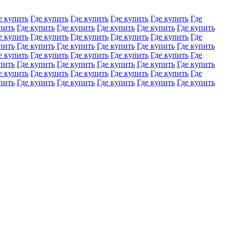
е купить
Где купить
Где купить
Где купить
Где купить
Где
пить
Где купить
Где купить
Где купить
Где купить
Где купить
е купить
Где купить
Где купить
Где купить
Где купить
Где
пить
Где купить
Где купить
Где купить
Где купить
Где купить
е купить
Где купить
Где купить
Где купить
Где купить
Где
пить
Где купить
Где купить
Где купить
Где купить
Где купить
е купить
Где купить
Где купить
Где купить
Где купить
Где
пить
Где купить
Где купить
Где купить
Где купить
Где купить