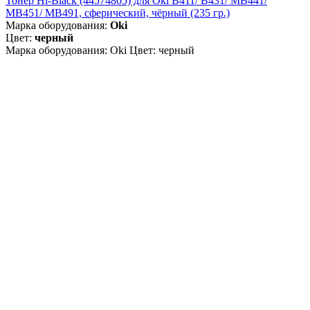
Тонер Hi-Black (44574805) для Oki B411/ B431/ MB441/
MB451/ MB491, сферический, чёрный (235 гр.)
Марка оборудования:
Oki
Цвет:
черный
Марка оборудования: Oki Цвет: черный