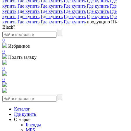
купить
Где купить
Где купить
Где купить
Где купить
Где
купить
Где купить
Где купить
Где купить
Где купить
Где
купить
Где купить
Где купить
Где купить
Где купить
Где
купить
Где купить
Где купить
Где купить
Где купить
Где
купить
Где купить
Где купить
Где купить
продукцию Hi-
Black?
0
Избранное
0
Подать заявку
0
0
Каталог
Где купить
О марке
Бренды
MPS