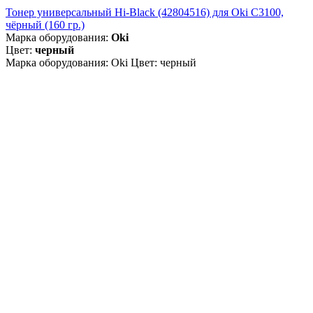
Тонер универсальный Hi-Black (42804516) для Oki С3100,
чёрный (160 гр.)
Марка оборудования:
Oki
Цвет:
черный
Марка оборудования: Oki Цвет: черный