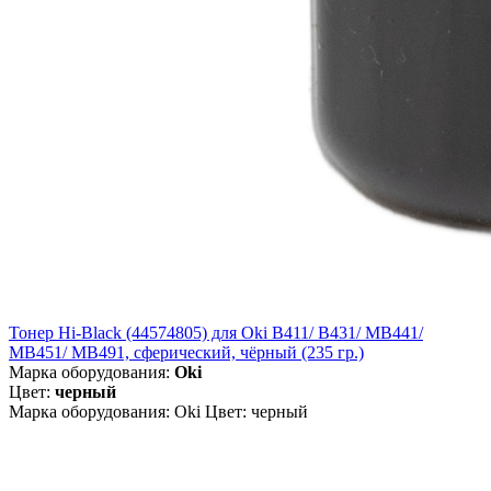
Тонер Hi-Black (44574805) для Oki B411/ B431/ MB441/
MB451/ MB491, сферический, чёрный (235 гр.)
Марка оборудования:
Oki
Цвет:
черный
Марка оборудования: Oki Цвет: черный