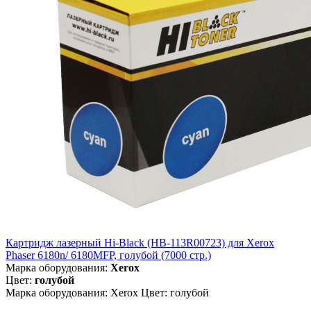
Картридж лазерный Hi-Black (HB-113R00723) для Xerox
Phaser 6180n/ 6180MFP, голубой (7000 стр.)
Марка оборудования:
Xerox
Цвет:
голубой
Марка оборудования: Xerox Цвет: голубой