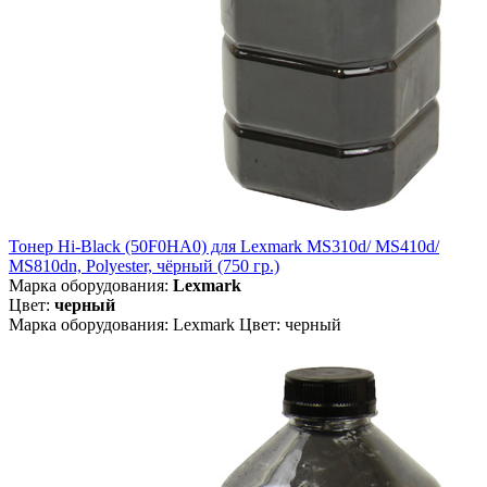
Тонер Hi-Black (50F0HA0) для Lexmark MS310d/ MS410d/
MS810dn, Polyester, чёрный (750 гр.)
Марка оборудования:
Lexmark
Цвет:
черный
Марка оборудования: Lexmark Цвет: черный