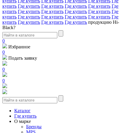
купить
Где купить
Где купить
Где купить
Где купить
Где
купить
Где купить
Где купить
Где купить
Где купить
Где
купить
Где купить
Где купить
Где купить
Где купить
Где
купить
Где купить
Где купить
Где купить
Где купить
Где
купить
Где купить
Где купить
Где купить
продукцию Hi-
Black?
0
Избранное
0
Подать заявку
0
0
Каталог
Где купить
О марке
Бренды
MPS