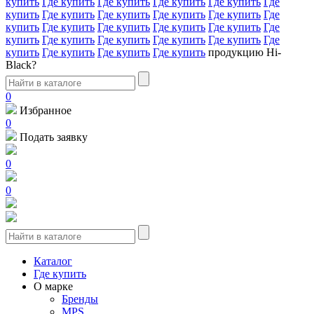
купить
Где купить
Где купить
Где купить
Где купить
Где
купить
Где купить
Где купить
Где купить
Где купить
Где
купить
Где купить
Где купить
Где купить
Где купить
Где
купить
Где купить
Где купить
Где купить
Где купить
Где
купить
Где купить
Где купить
Где купить
продукцию Hi-
Black?
0
Избранное
0
Подать заявку
0
0
Каталог
Где купить
О марке
Бренды
MPS