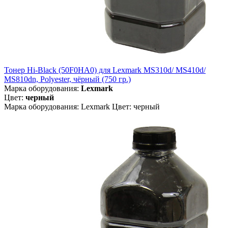
Тонер Hi-Black (50F0HA0) для Lexmark MS310d/ MS410d/
MS810dn, Polyester, чёрный (750 гр.)
Марка оборудования:
Lexmark
Цвет:
черный
Марка оборудования: Lexmark Цвет: черный