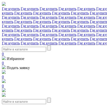
Где купить
Где купить
Где купить
Где купить
Где купить
Где ку
купить
Где купить
Где купить
Где купить
Где купить
Где купит
Где купить
Где купить
Где купить
Где купить
Где купить
Где ку
купить
Где купить
Где купить
Где купить
Где купить
Где купит
Где купить
Где купить
Где купить
Где купить
Где купить
Где ку
купить
Где купить
Где купить
Где купить
Где купить
Где купит
Где купить
Где купить
Где купить
Где купить
Где купить
Где ку
купить
Где купить
Где купить
Где купить
Где купить
Где купит
Где купить
Где купить
Где купить
Где купить
Где купить
Где ку
0
Избранное
0
Подать заявку
0
0