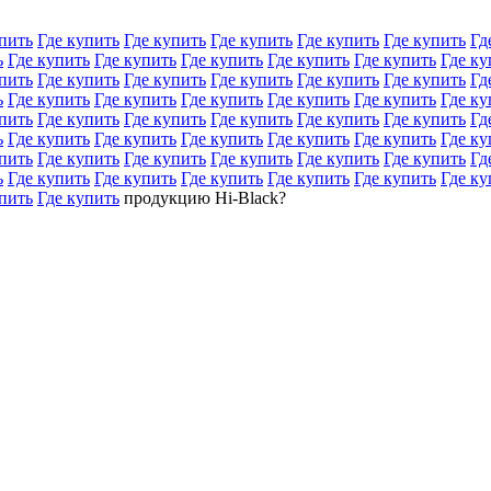
пить
Где купить
Где купить
Где купить
Где купить
Где купить
Гд
ь
Где купить
Где купить
Где купить
Где купить
Где купить
Где ку
пить
Где купить
Где купить
Где купить
Где купить
Где купить
Гд
ь
Где купить
Где купить
Где купить
Где купить
Где купить
Где ку
пить
Где купить
Где купить
Где купить
Где купить
Где купить
Гд
ь
Где купить
Где купить
Где купить
Где купить
Где купить
Где ку
пить
Где купить
Где купить
Где купить
Где купить
Где купить
Гд
ь
Где купить
Где купить
Где купить
Где купить
Где купить
Где ку
пить
Где купить
продукцию Hi-Black?