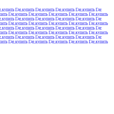
е купить
Где купить
Где купить
Где купить
Где купить
Где
пить
Где купить
Где купить
Где купить
Где купить
Где купить
е купить
Где купить
Где купить
Где купить
Где купить
Где
пить
Где купить
Где купить
Где купить
Где купить
Где купить
е купить
Где купить
Где купить
Где купить
Где купить
Где
пить
Где купить
Где купить
Где купить
Где купить
Где купить
е купить
Где купить
Где купить
Где купить
Где купить
Где
пить
Где купить
Где купить
Где купить
Где купить
Где купить