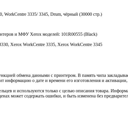
, WorkCentre 3335/ 3345, Drum, чёрный (30000 стр.)
нтеров и МФУ Xerox моделей: 101R00555 (Black)
3330, Xerox WorkCentre 3335, Xerox WorkCentre 3345
нкцией обмена данными с принтером. В память чипа закладывае
ит информацию о дате и времени его изготовления и активации, 
льцев и используются только с целью описания товара. Информа
ценах может содержать ошибки, и быть изменена без предварите