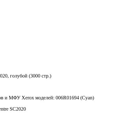
20, голубой (3000 стр.)
ов и МФУ Xerox моделей: 006R01694 (Cyan)
ntre SC2020