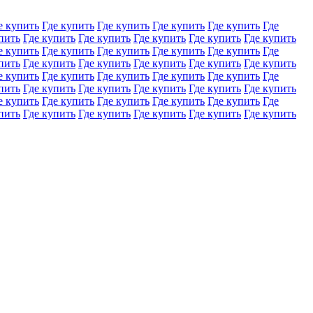
е купить
Где купить
Где купить
Где купить
Где купить
Где
пить
Где купить
Где купить
Где купить
Где купить
Где купить
е купить
Где купить
Где купить
Где купить
Где купить
Где
пить
Где купить
Где купить
Где купить
Где купить
Где купить
е купить
Где купить
Где купить
Где купить
Где купить
Где
пить
Где купить
Где купить
Где купить
Где купить
Где купить
е купить
Где купить
Где купить
Где купить
Где купить
Где
пить
Где купить
Где купить
Где купить
Где купить
Где купить