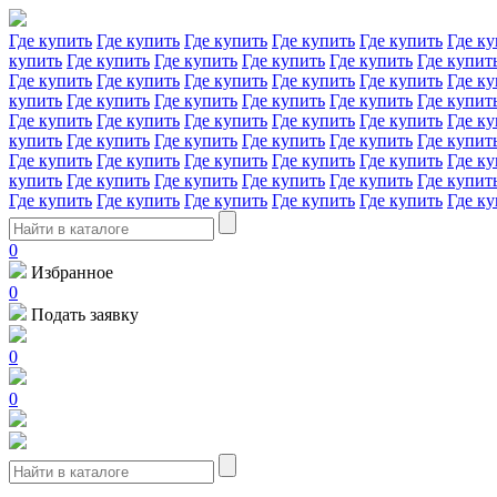
Где купить
Где купить
Где купить
Где купить
Где купить
Где ку
купить
Где купить
Где купить
Где купить
Где купить
Где купит
Где купить
Где купить
Где купить
Где купить
Где купить
Где ку
купить
Где купить
Где купить
Где купить
Где купить
Где купит
Где купить
Где купить
Где купить
Где купить
Где купить
Где ку
купить
Где купить
Где купить
Где купить
Где купить
Где купит
Где купить
Где купить
Где купить
Где купить
Где купить
Где ку
купить
Где купить
Где купить
Где купить
Где купить
Где купит
Где купить
Где купить
Где купить
Где купить
Где купить
Где ку
0
Избранное
0
Подать заявку
0
0