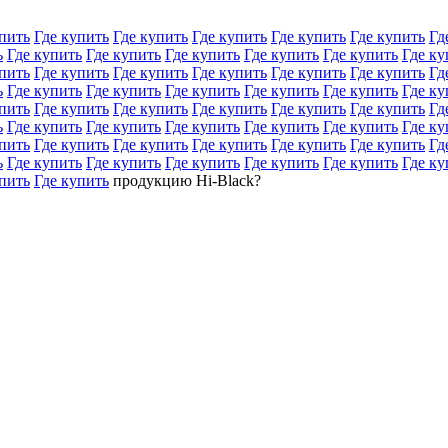
пить
Где купить
Где купить
Где купить
Где купить
Где купить
Гд
ь
Где купить
Где купить
Где купить
Где купить
Где купить
Где ку
пить
Где купить
Где купить
Где купить
Где купить
Где купить
Гд
ь
Где купить
Где купить
Где купить
Где купить
Где купить
Где ку
пить
Где купить
Где купить
Где купить
Где купить
Где купить
Гд
ь
Где купить
Где купить
Где купить
Где купить
Где купить
Где ку
пить
Где купить
Где купить
Где купить
Где купить
Где купить
Гд
ь
Где купить
Где купить
Где купить
Где купить
Где купить
Где ку
пить
Где купить
продукцию Hi-Black?