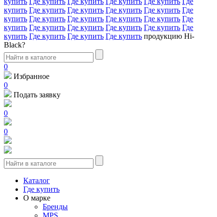
купить
Где купить
Где купить
Где купить
Где купить
Где
купить
Где купить
Где купить
Где купить
Где купить
Где
купить
Где купить
Где купить
Где купить
Где купить
Где
купить
Где купить
Где купить
Где купить
Где купить
Где
купить
Где купить
Где купить
Где купить
продукцию Hi-
Black?
0
Избранное
0
Подать заявку
0
0
Каталог
Где купить
О марке
Бренды
MPS