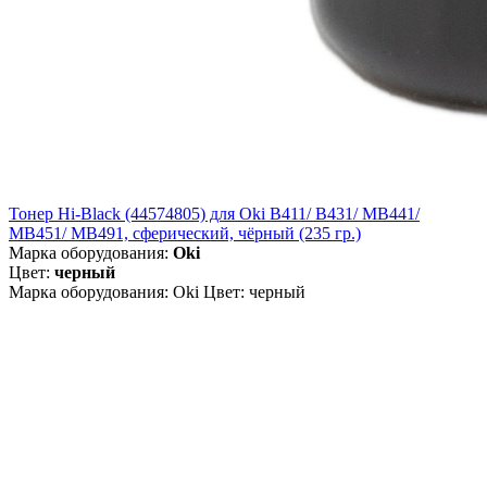
Тонер Hi-Black (44574805) для Oki B411/ B431/ MB441/
MB451/ MB491, сферический, чёрный (235 гр.)
Марка оборудования:
Oki
Цвет:
черный
Марка оборудования: Oki Цвет: черный