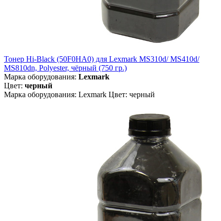
Тонер Hi-Black (50F0HA0) для Lexmark MS310d/ MS410d/
MS810dn, Polyester, чёрный (750 гр.)
Марка оборудования:
Lexmark
Цвет:
черный
Марка оборудования: Lexmark Цвет: черный