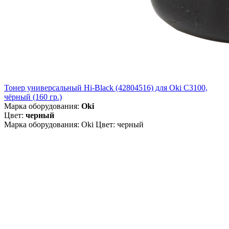
Тонер универсальный Hi-Black (42804516) для Oki С3100,
чёрный (160 гр.)
Марка оборудования:
Oki
Цвет:
черный
Марка оборудования: Oki Цвет: черный