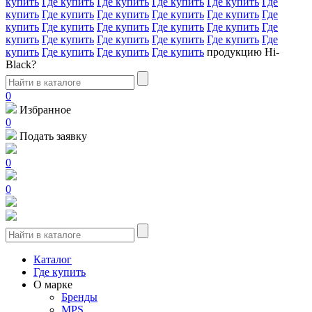
купить
Где купить
Где купить
Где купить
Где купить
Где
купить
Где купить
Где купить
Где купить
Где купить
Где
купить
Где купить
Где купить
Где купить
Где купить
Где
купить
Где купить
Где купить
Где купить
Где купить
Где
купить
Где купить
Где купить
Где купить
продукцию Hi-
Black?
0
Избранное
0
Подать заявку
0
0
Каталог
Где купить
О марке
Бренды
MPS