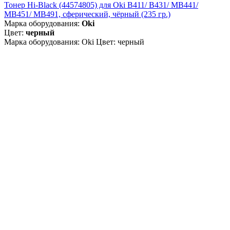
Тонер Hi-Black (44574805) для Oki B411/ B431/ MB441/
MB451/ MB491, сферический, чёрный (235 гр.)
Марка оборудования:
Oki
Цвет:
черный
Марка оборудования: Oki Цвет: черный