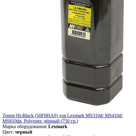
Тонер Hi-Black (50F0HA0) для Lexmark MS310d/ MS410d/
MS810dn, Polyester, чёрный (750 гр.)
Марка оборудования:
Lexmark
Цвет:
черный