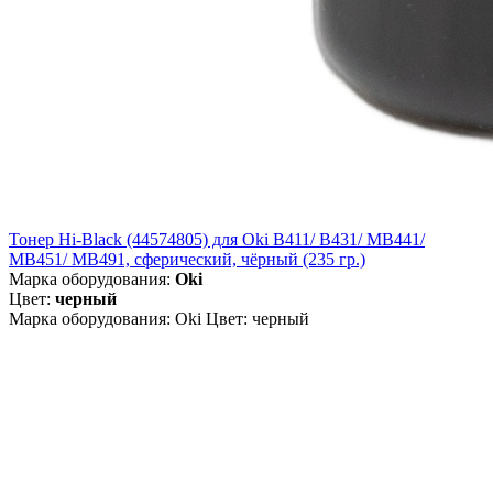
Тонер Hi-Black (44574805) для Oki B411/ B431/ MB441/
MB451/ MB491, сферический, чёрный (235 гр.)
Марка оборудования:
Oki
Цвет:
черный
Марка оборудования: Oki Цвет: черный