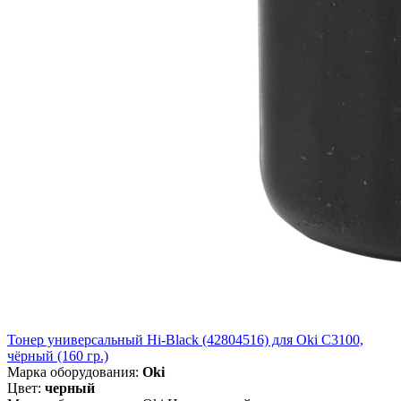
Тонер универсальный Hi-Black (42804516) для Oki С3100,
чёрный (160 гр.)
Марка оборудования:
Oki
Цвет:
черный