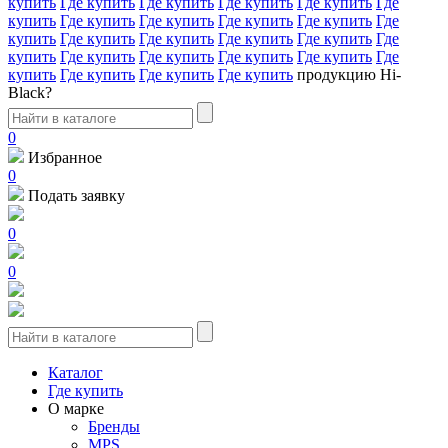
купить
Где купить
Где купить
Где купить
Где купить
Где
купить
Где купить
Где купить
Где купить
Где купить
Где
купить
Где купить
Где купить
Где купить
Где купить
Где
купить
Где купить
Где купить
Где купить
Где купить
Где
купить
Где купить
Где купить
Где купить
продукцию Hi-
Black?
0
Избранное
0
Подать заявку
0
0
Каталог
Где купить
О марке
Бренды
MPS