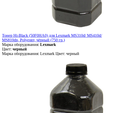
Тонер Hi-Black (50F0HA0) для Lexmark MS310d/ MS410d/
MS810dn, Polyester, чёрный (750 гр.)
Марка оборудования:
Lexmark
Цвет:
черный
Марка оборудования: Lexmark Цвет: черный