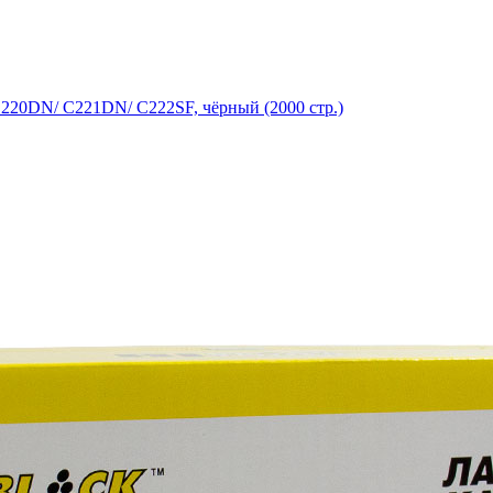
C220DN/ C221DN/ C222SF, чёрный (2000 стр.)