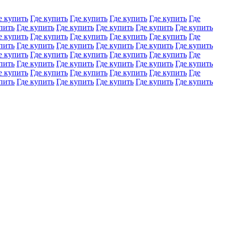
е купить
Где купить
Где купить
Где купить
Где купить
Где
пить
Где купить
Где купить
Где купить
Где купить
Где купить
е купить
Где купить
Где купить
Где купить
Где купить
Где
пить
Где купить
Где купить
Где купить
Где купить
Где купить
е купить
Где купить
Где купить
Где купить
Где купить
Где
пить
Где купить
Где купить
Где купить
Где купить
Где купить
е купить
Где купить
Где купить
Где купить
Где купить
Где
пить
Где купить
Где купить
Где купить
Где купить
Где купить