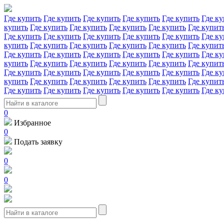
Где купить
Где купить
Где купить
Где купить
Где купить
Где ку
купить
Где купить
Где купить
Где купить
Где купить
Где купит
Где купить
Где купить
Где купить
Где купить
Где купить
Где ку
купить
Где купить
Где купить
Где купить
Где купить
Где купит
Где купить
Где купить
Где купить
Где купить
Где купить
Где ку
купить
Где купить
Где купить
Где купить
Где купить
Где купит
Где купить
Где купить
Где купить
Где купить
Где купить
Где ку
купить
Где купить
Где купить
Где купить
Где купить
Где купит
Где купить
Где купить
Где купить
Где купить
Где купить
Где ку
0
Избранное
0
Подать заявку
0
0