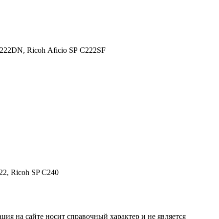
C222DN,
Ricoh Aficio SP C222SF
22, Ricoh SP С240
ция на сайте носит справочный характер и не является