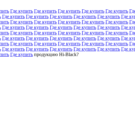
пить
Где купить
Где купить
Где купить
Где купить
Где купить
Гд
ь
Где купить
Где купить
Где купить
Где купить
Где купить
Где ку
пить
Где купить
Где купить
Где купить
Где купить
Где купить
Гд
ь
Где купить
Где купить
Где купить
Где купить
Где купить
Где ку
пить
Где купить
Где купить
Где купить
Где купить
Где купить
Гд
ь
Где купить
Где купить
Где купить
Где купить
Где купить
Где ку
пить
Где купить
Где купить
Где купить
Где купить
Где купить
Гд
ь
Где купить
Где купить
Где купить
Где купить
Где купить
Где ку
пить
Где купить
продукцию Hi-Black?