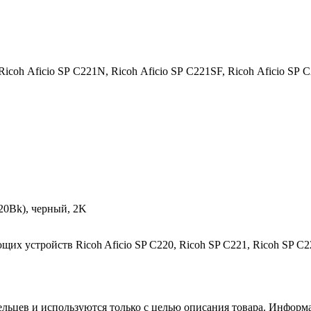
Ricoh Aficio SP C221N,
Ricoh Aficio SP C221SF,
Ricoh Aficio SP 
220Bk), черный, 2K
их устройств Ricoh Aficio SP С220, Ricoh SP С221, Ricoh SP С2
льцев и используются только с целью описания товара. Информа