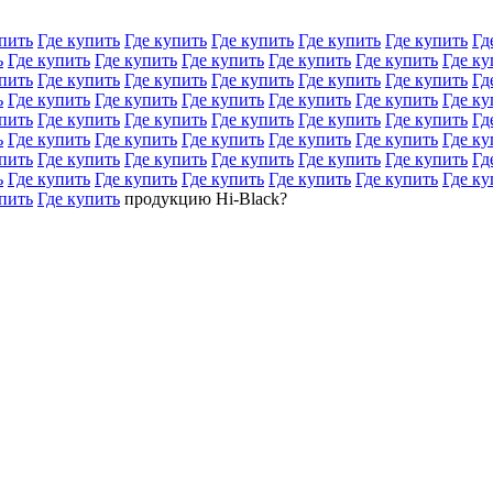
пить
Где купить
Где купить
Где купить
Где купить
Где купить
Гд
ь
Где купить
Где купить
Где купить
Где купить
Где купить
Где ку
пить
Где купить
Где купить
Где купить
Где купить
Где купить
Гд
ь
Где купить
Где купить
Где купить
Где купить
Где купить
Где ку
пить
Где купить
Где купить
Где купить
Где купить
Где купить
Гд
ь
Где купить
Где купить
Где купить
Где купить
Где купить
Где ку
пить
Где купить
Где купить
Где купить
Где купить
Где купить
Гд
ь
Где купить
Где купить
Где купить
Где купить
Где купить
Где ку
пить
Где купить
продукцию Hi-Black?