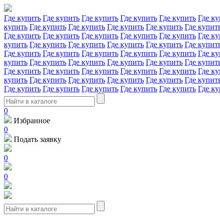
Где купить
Где купить
Где купить
Где купить
Где купить
Где ку
купить
Где купить
Где купить
Где купить
Где купить
Где купит
Где купить
Где купить
Где купить
Где купить
Где купить
Где ку
купить
Где купить
Где купить
Где купить
Где купить
Где купит
Где купить
Где купить
Где купить
Где купить
Где купить
Где ку
купить
Где купить
Где купить
Где купить
Где купить
Где купит
Где купить
Где купить
Где купить
Где купить
Где купить
Где ку
купить
Где купить
Где купить
Где купить
Где купить
Где купит
Где купить
Где купить
Где купить
Где купить
Где купить
Где ку
0
Избранное
0
Подать заявку
0
0