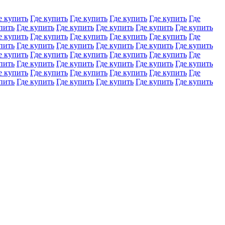
е купить
Где купить
Где купить
Где купить
Где купить
Где
пить
Где купить
Где купить
Где купить
Где купить
Где купить
е купить
Где купить
Где купить
Где купить
Где купить
Где
пить
Где купить
Где купить
Где купить
Где купить
Где купить
е купить
Где купить
Где купить
Где купить
Где купить
Где
пить
Где купить
Где купить
Где купить
Где купить
Где купить
е купить
Где купить
Где купить
Где купить
Где купить
Где
пить
Где купить
Где купить
Где купить
Где купить
Где купить