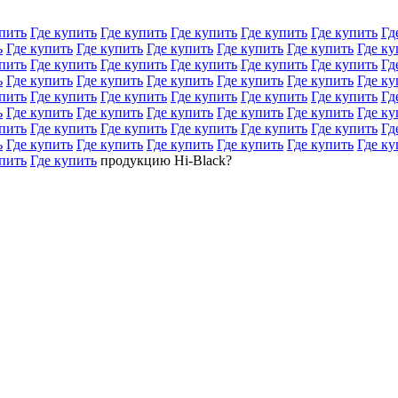
пить
Где купить
Где купить
Где купить
Где купить
Где купить
Гд
ь
Где купить
Где купить
Где купить
Где купить
Где купить
Где ку
пить
Где купить
Где купить
Где купить
Где купить
Где купить
Гд
ь
Где купить
Где купить
Где купить
Где купить
Где купить
Где ку
пить
Где купить
Где купить
Где купить
Где купить
Где купить
Гд
ь
Где купить
Где купить
Где купить
Где купить
Где купить
Где ку
пить
Где купить
Где купить
Где купить
Где купить
Где купить
Гд
ь
Где купить
Где купить
Где купить
Где купить
Где купить
Где ку
пить
Где купить
продукцию Hi-Black?