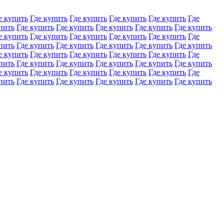
е купить
Где купить
Где купить
Где купить
Где купить
Где
пить
Где купить
Где купить
Где купить
Где купить
Где купить
е купить
Где купить
Где купить
Где купить
Где купить
Где
пить
Где купить
Где купить
Где купить
Где купить
Где купить
е купить
Где купить
Где купить
Где купить
Где купить
Где
пить
Где купить
Где купить
Где купить
Где купить
Где купить
е купить
Где купить
Где купить
Где купить
Где купить
Где
пить
Где купить
Где купить
Где купить
Где купить
Где купить