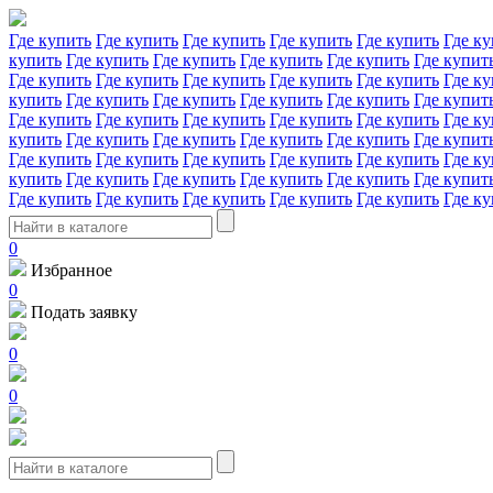
Где купить
Где купить
Где купить
Где купить
Где купить
Где ку
купить
Где купить
Где купить
Где купить
Где купить
Где купит
Где купить
Где купить
Где купить
Где купить
Где купить
Где ку
купить
Где купить
Где купить
Где купить
Где купить
Где купит
Где купить
Где купить
Где купить
Где купить
Где купить
Где ку
купить
Где купить
Где купить
Где купить
Где купить
Где купит
Где купить
Где купить
Где купить
Где купить
Где купить
Где ку
купить
Где купить
Где купить
Где купить
Где купить
Где купит
Где купить
Где купить
Где купить
Где купить
Где купить
Где ку
0
Избранное
0
Подать заявку
0
0