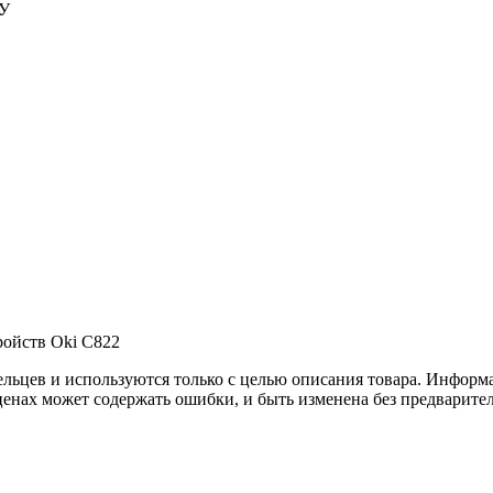
ФУ
ройств Oki C822
льцев и используются только с целью описания товара. Информа
ценах может содержать ошибки, и быть изменена без предварите