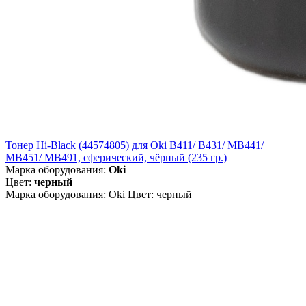
Тонер Hi-Black (44574805) для Oki B411/ B431/ MB441/
MB451/ MB491, сферический, чёрный (235 гр.)
Марка оборудования:
Oki
Цвет:
черный
Марка оборудования: Oki Цвет: черный