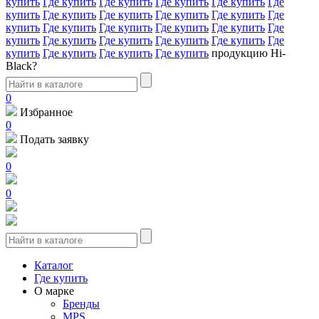
купить
Где купить
Где купить
Где купить
Где купить
Где
купить
Где купить
Где купить
Где купить
Где купить
Где
купить
Где купить
Где купить
Где купить
Где купить
Где
купить
Где купить
Где купить
Где купить
Где купить
Где
купить
Где купить
Где купить
Где купить
продукцию Hi-
Black?
0
Избранное
0
Подать заявку
0
0
Каталог
Где купить
О марке
Бренды
MPS