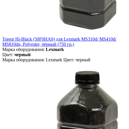
Тонер Hi-Black (50F0HA0) для Lexmark MS310d/ MS410d/
MS810dn, Polyester, чёрный (750 гр.)
Марка оборудования:
Lexmark
Цвет:
черный
Марка оборудования: Lexmark Цвет: черный