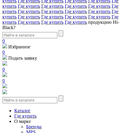
купить
Где купить
Где купить
Где купить
Где купить
Где
купить
Где купить
Где купить
Где купить
Где купить
Где
купить
Где купить
Где купить
Где купить
Где купить
Где
купить
Где купить
Где купить
Где купить
Где купить
Где
купить
Где купить
Где купить
Где купить
продукцию Hi-
Black?
0
Избранное
0
Подать заявку
0
0
Каталог
Где купить
О марке
Бренды
MPS