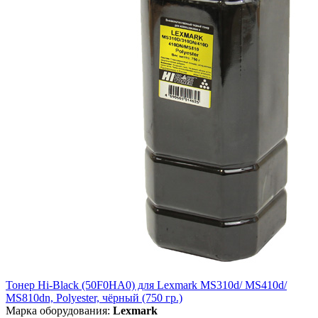
Тонер Hi-Black (50F0HA0) для Lexmark MS310d/ MS410d/
MS810dn, Polyester, чёрный (750 гр.)
Марка оборудования:
Lexmark