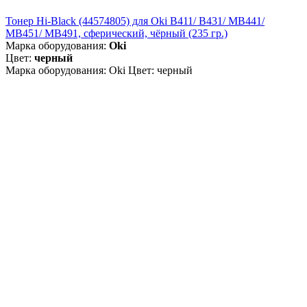
Тонер Hi-Black (44574805) для Oki B411/ B431/ MB441/
MB451/ MB491, сферический, чёрный (235 гр.)
Марка оборудования:
Oki
Цвет:
черный
Марка оборудования: Oki Цвет: черный