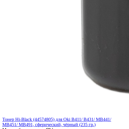
Тонер Hi-Black (44574805) для Oki B411/ B431/ MB441/
MB451/ MB491, сферический, чёрный (235 гр.)