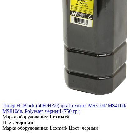
Тонер Hi-Black (50F0HA0) для Lexmark MS310d/ MS410d/
MS810dn, Polyester, чёрный (750 гр.)
Марка оборудования:
Lexmark
Цвет:
черный
Марка оборудования: Lexmark Цвет: черный