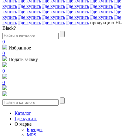
купить
Где купить
Где купить
Где купить
Где купить
Где
купить
Где купить
Где купить
Где купить
Где купить
Где
купить
Где купить
Где купить
Где купить
Где купить
Где
купить
Где купить
Где купить
Где купить
Где купить
Где
купить
Где купить
Где купить
Где купить
продукцию Hi-
Black?
0
Избранное
0
Подать заявку
0
0
Каталог
Где купить
О марке
Бренды
MPS