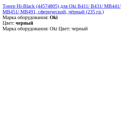
Тонер Hi-Black (44574805) для Oki B411/ B431/ MB441/
MB451/ MB491, сферический, чёрный (235 гр.)
Марка оборудования:
Oki
Цвет:
черный
Марка оборудования: Oki Цвет: черный