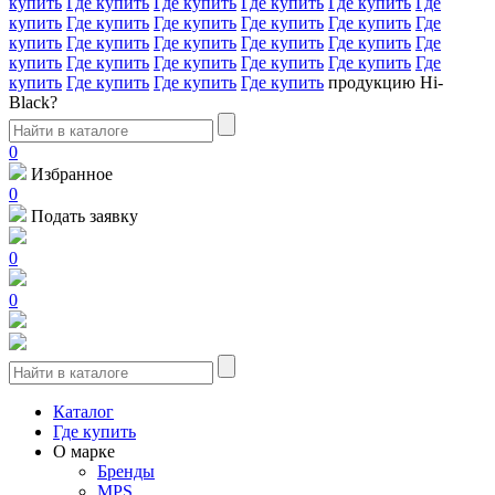
купить
Где купить
Где купить
Где купить
Где купить
Где
купить
Где купить
Где купить
Где купить
Где купить
Где
купить
Где купить
Где купить
Где купить
Где купить
Где
купить
Где купить
Где купить
Где купить
Где купить
Где
купить
Где купить
Где купить
Где купить
продукцию Hi-
Black?
0
Избранное
0
Подать заявку
0
0
Каталог
Где купить
О марке
Бренды
MPS