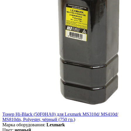
Тонер Hi-Black (50F0HA0) для Lexmark MS310d/ MS410d/
MS810dn, Polyester, чёрный (750 гр.)
Марка оборудования:
Lexmark
Цвет:
черный