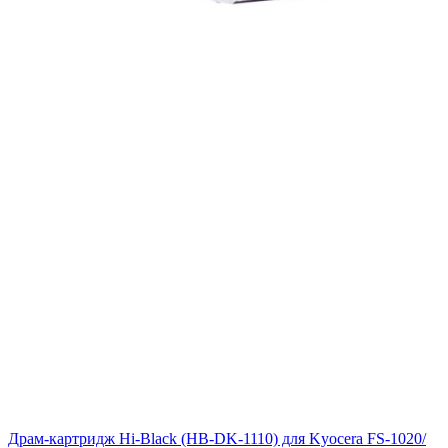
Драм-картридж Hi-Black (HB-DK-1110) для Kyocera FS-1020/