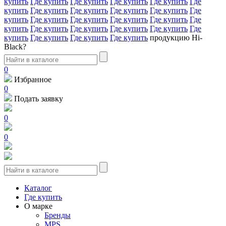
купить
Где купить
Где купить
Где купить
Где купить
Где
купить
Где купить
Где купить
Где купить
Где купить
Где
купить
Где купить
Где купить
Где купить
Где купить
Где
купить
Где купить
Где купить
Где купить
Где купить
Где
купить
Где купить
Где купить
Где купить
продукцию Hi-
Black?
0
Избранное
0
Подать заявку
0
0
Каталог
Где купить
О марке
Бренды
MPS