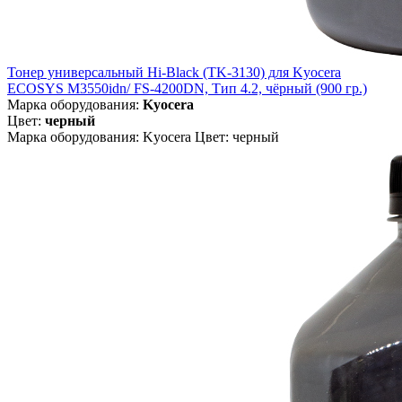
Тонер универсальный Hi-Black (TK-3130) для Kyocera
ECOSYS M3550idn/ FS-4200DN, Тип 4.2, чёрный (900 гр.)
Марка оборудования:
Kyocera
Цвет:
черный
Марка оборудования: Kyocera Цвет: черный