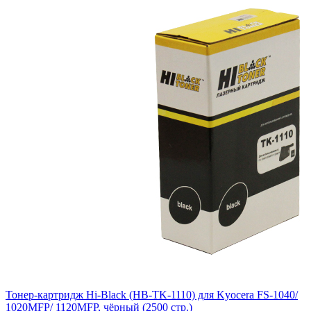
Тонер-картридж Hi-Black (HB-TK-1110) для Kyocera FS-1040/
1020MFP/ 1120MFP, чёрный (2500 стр.)