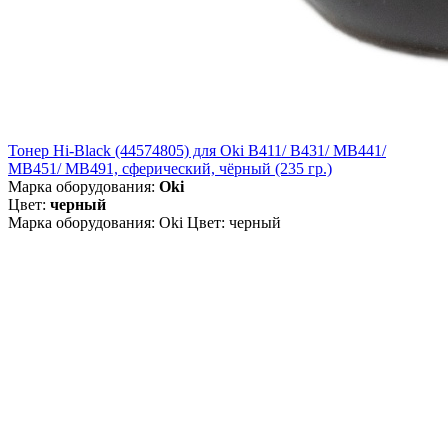
Тонер Hi-Black (44574805) для Oki B411/ B431/ MB441/
MB451/ MB491, сферический, чёрный (235 гр.)
Марка оборудования:
Oki
Цвет:
черный
Марка оборудования: Oki Цвет: черный