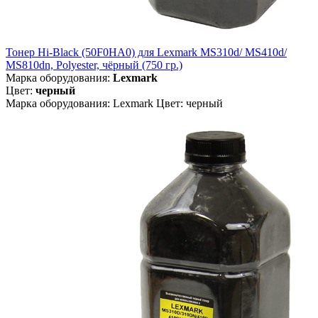
Тонер Hi-Black (50F0HA0) для Lexmark MS310d/ MS410d/
MS810dn, Polyester, чёрный (750 гр.)
Марка оборудования:
Lexmark
Цвет:
черный
Марка оборудования: Lexmark Цвет: черный