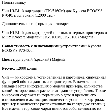
Подать заявку
Чип Hi-Black картриджа (TK-5160M) для Kyocera ECOSYS
P7040, пурпурный (12000 стр.)
Дополнительная информация о товаре:
Чип Hi-Black для картриджей цветных лазерных принтеров и
МФУ Kyocera моделей: TK-5160M, TK-5160 (Magenta)
Совместимость с печатающими устройствами:
Kyocera
ECOSYS P7040cdn
Цвет:
пурпурный (красный) Magenta
Ресурс:
12000 копий
Чип — микросхема, установленная в картридже, снабжённая
функцией обмена данными с принтером. В память чипа
закладывается информация о модели принтера, количестве
копий, которое может распечатать данное устройство. Также
микрочип содержит информацию о дате и времени его
изготовления и активации, количестве установок картриджа в
принтер и количестве распечатанных на картридже страниц.
Все имена и торговые марки являются собственностью их