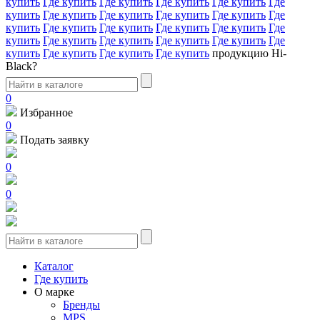
купить
Где купить
Где купить
Где купить
Где купить
Где
купить
Где купить
Где купить
Где купить
Где купить
Где
купить
Где купить
Где купить
Где купить
Где купить
Где
купить
Где купить
Где купить
Где купить
Где купить
Где
купить
Где купить
Где купить
Где купить
продукцию Hi-
Black?
0
Избранное
0
Подать заявку
0
0
Каталог
Где купить
О марке
Бренды
MPS