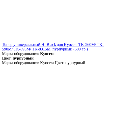
Тонер универсальный Hi-Black для Kyocera TK-560M/ TK-
590M/ TK-895M/ TK-8315M, пурпурный (500 гр.)
Марка оборудования:
Kyocera
Цвет:
пурпурный
Марка оборудования: Kyocera Цвет: пурпурный