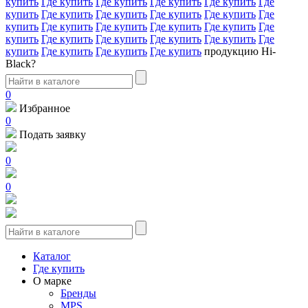
купить
Где купить
Где купить
Где купить
Где купить
Где
купить
Где купить
Где купить
Где купить
Где купить
Где
купить
Где купить
Где купить
Где купить
Где купить
Где
купить
Где купить
Где купить
Где купить
Где купить
Где
купить
Где купить
Где купить
Где купить
продукцию Hi-
Black?
0
Избранное
0
Подать заявку
0
0
Каталог
Где купить
О марке
Бренды
MPS