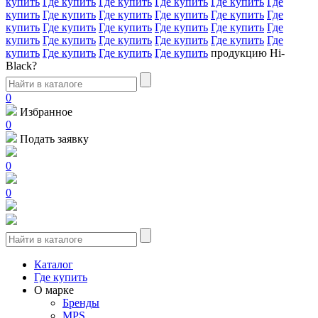
купить
Где купить
Где купить
Где купить
Где купить
Где
купить
Где купить
Где купить
Где купить
Где купить
Где
купить
Где купить
Где купить
Где купить
Где купить
Где
купить
Где купить
Где купить
Где купить
Где купить
Где
купить
Где купить
Где купить
Где купить
продукцию Hi-
Black?
0
Избранное
0
Подать заявку
0
0
Каталог
Где купить
О марке
Бренды
MPS