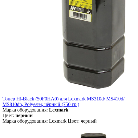
Тонер Hi-Black (50F0HA0) для Lexmark MS310d/ MS410d/
MS810dn, Polyester, чёрный (750 гр.)
Марка оборудования:
Lexmark
Цвет:
черный
Марка оборудования: Lexmark Цвет: черный