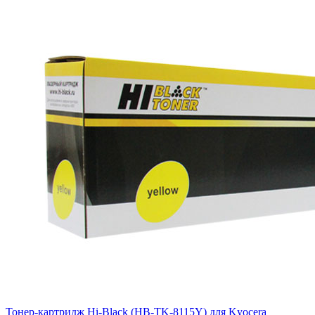
Тонер-картридж Hi-Black (HB-TK-8115Y) для Kyocera