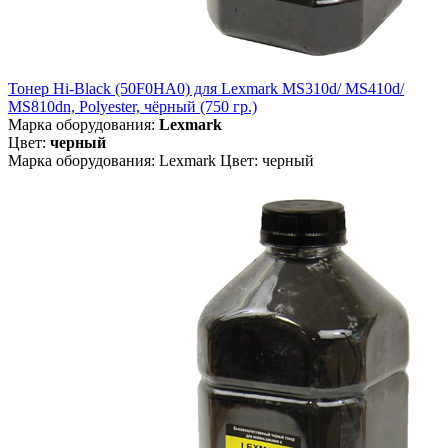
Тонер Hi-Black (50F0HA0) для Lexmark MS310d/ MS410d/
MS810dn, Polyester, чёрный (750 гр.)
Марка оборудования:
Lexmark
Цвет:
черный
Марка оборудования: Lexmark Цвет: черный