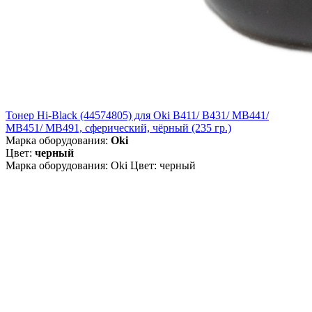
Тонер Hi-Black (44574805) для Oki B411/ B431/ MB441/
MB451/ MB491, сферический, чёрный (235 гр.)
Марка оборудования:
Oki
Цвет:
черный
Марка оборудования: Oki Цвет: черный