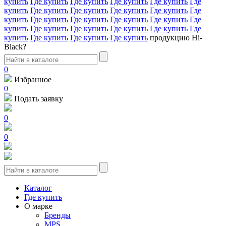
купить
Где купить
Где купить
Где купить
Где купить
Где
купить
Где купить
Где купить
Где купить
Где купить
Где
купить
Где купить
Где купить
Где купить
Где купить
Где
купить
Где купить
Где купить
Где купить
Где купить
Где
купить
Где купить
Где купить
Где купить
продукцию Hi-
Black?
0
Избранное
0
Подать заявку
0
0
Каталог
Где купить
О марке
Бренды
MPS