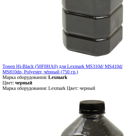
Тонер Hi-Black (50F0HA0) для Lexmark MS310d/ MS410d/
MS810dn, Polyester, чёрный (750 гр.)
Марка оборудования:
Lexmark
Цвет:
черный
Марка оборудования: Lexmark Цвет: черный