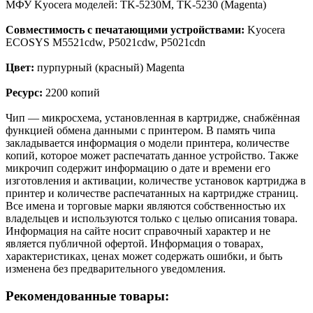
МФУ Kyocera моделей: TK-5230M, TK-5230 (Magenta)
Совместимость с печатающими устройствами:
Kyocera
ECOSYS M5521cdw, P5021cdw, P5021cdn
Цвет:
пурпурный (красный) Magenta
Ресурс:
2200 копий
Чип — микросхема, установленная в картридже, снабжённая
функцией обмена данными с принтером. В память чипа
закладывается информация о модели принтера, количестве
копий, которое может распечатать данное устройство. Также
микрочип содержит информацию о дате и времени его
изготовления и активации, количестве установок картриджа в
принтер и количестве распечатанных на картридже страниц.
Все имена и торговые марки являются собственностью их
владельцев и используются только с целью описания товара.
Информация на сайте носит справочный характер и не
является публичной офертой. Информация о товарах,
характеристиках, ценах может содержать ошибки, и быть
изменена без предварительного уведомления.
Рекомендованные товары: