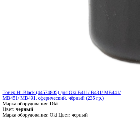
Тонер Hi-Black (44574805) для Oki B411/ B431/ MB441/
MB451/ MB491, сферический, чёрный (235 гр.)
Марка оборудования:
Oki
Цвет:
черный
Марка оборудования: Oki Цвет: черный