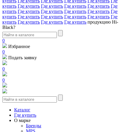
купить
Где купить
Где купить
Где купить
Где купить
Где
купить
Где купить
Где купить
Где купить
Где купить
Где
купить
Где купить
Где купить
Где купить
Где купить
Где
купить
Где купить
Где купить
Где купить
Где купить
Где
купить
Где купить
Где купить
Где купить
продукцию Hi-
Black?
0
Избранное
0
Подать заявку
0
0
Каталог
Где купить
О марке
Бренды
MPS