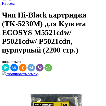
Kyocera
Чип Hi-Black картриджа
(TK-5230M) для Kyocera
ECOSYS M5521cdw/
P5021cdw/ P5021cdn,
пурпурный (2200 стр.)
поделиться:
скопировать ссылку