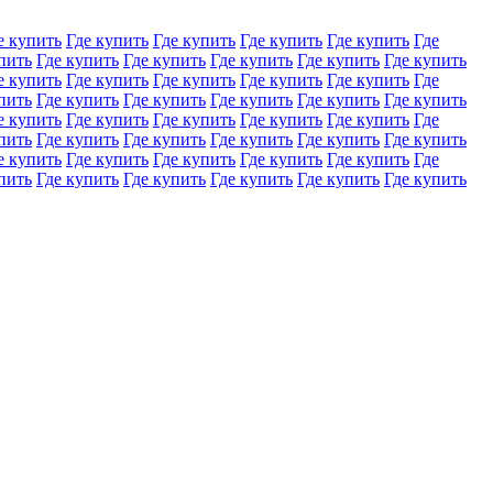
е купить
Где купить
Где купить
Где купить
Где купить
Где
пить
Где купить
Где купить
Где купить
Где купить
Где купить
е купить
Где купить
Где купить
Где купить
Где купить
Где
пить
Где купить
Где купить
Где купить
Где купить
Где купить
е купить
Где купить
Где купить
Где купить
Где купить
Где
пить
Где купить
Где купить
Где купить
Где купить
Где купить
е купить
Где купить
Где купить
Где купить
Где купить
Где
пить
Где купить
Где купить
Где купить
Где купить
Где купить