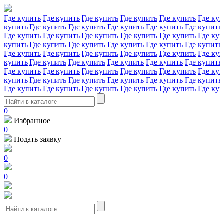
Где купить
Где купить
Где купить
Где купить
Где купить
Где ку
купить
Где купить
Где купить
Где купить
Где купить
Где купит
Где купить
Где купить
Где купить
Где купить
Где купить
Где ку
купить
Где купить
Где купить
Где купить
Где купить
Где купит
Где купить
Где купить
Где купить
Где купить
Где купить
Где ку
купить
Где купить
Где купить
Где купить
Где купить
Где купит
Где купить
Где купить
Где купить
Где купить
Где купить
Где ку
купить
Где купить
Где купить
Где купить
Где купить
Где купит
Где купить
Где купить
Где купить
Где купить
Где купить
Где ку
0
Избранное
0
Подать заявку
0
0