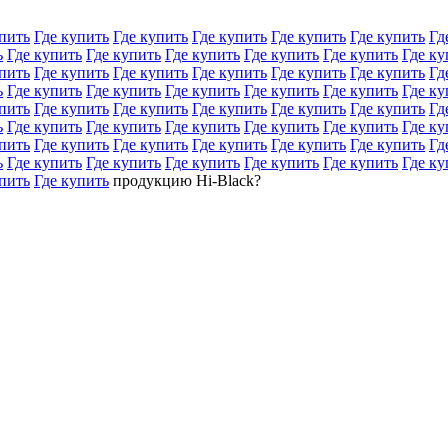
пить
Где купить
Где купить
Где купить
Где купить
Где купить
Гд
ь
Где купить
Где купить
Где купить
Где купить
Где купить
Где ку
пить
Где купить
Где купить
Где купить
Где купить
Где купить
Гд
ь
Где купить
Где купить
Где купить
Где купить
Где купить
Где ку
пить
Где купить
Где купить
Где купить
Где купить
Где купить
Гд
ь
Где купить
Где купить
Где купить
Где купить
Где купить
Где ку
пить
Где купить
Где купить
Где купить
Где купить
Где купить
Гд
ь
Где купить
Где купить
Где купить
Где купить
Где купить
Где ку
пить
Где купить
продукцию Hi-Black?