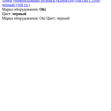
Тонер универсальный Hi-Black (42804516) для Oki С3100,
чёрный (160 гр.)
Марка оборудования:
Oki
Цвет:
черный
Марка оборудования: Oki Цвет: черный