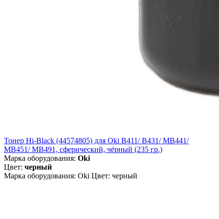
Тонер Hi-Black (44574805) для Oki B411/ B431/ MB441/
MB451/ MB491, сферический, чёрный (235 гр.)
Марка оборудования:
Oki
Цвет:
черный
Марка оборудования: Oki Цвет: черный