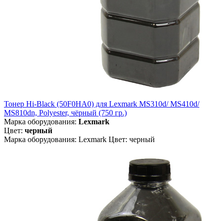
Тонер Hi-Black (50F0HA0) для Lexmark MS310d/ MS410d/
MS810dn, Polyester, чёрный (750 гр.)
Марка оборудования:
Lexmark
Цвет:
черный
Марка оборудования: Lexmark Цвет: черный