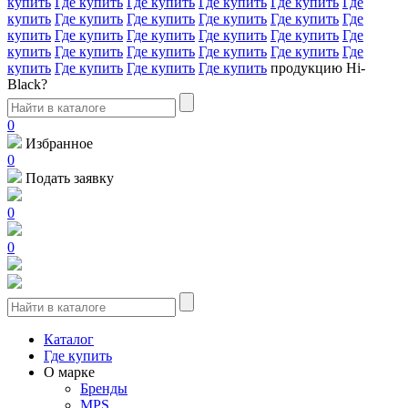
купить
Где купить
Где купить
Где купить
Где купить
Где
купить
Где купить
Где купить
Где купить
Где купить
Где
купить
Где купить
Где купить
Где купить
Где купить
Где
купить
Где купить
Где купить
Где купить
Где купить
Где
купить
Где купить
Где купить
Где купить
продукцию Hi-
Black?
0
Избранное
0
Подать заявку
0
0
Каталог
Где купить
О марке
Бренды
MPS