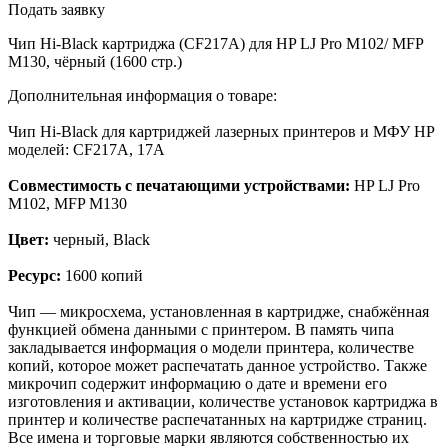
Подать заявку
Чип Hi-Black картриджа (CF217A) для HP LJ Pro M102/ MFP
M130, чёрный (1600 стр.)
Дополнительная информация о товаре:
Чип Hi-Black для картриджей лазерных принтеров и МФУ HP
моделей: CF217A, 17A
Совместимость с печатающими устройствами:
HP LJ Pro
M102, MFP M130
Цвет:
черный, Black
Ресурс:
1600 копий
Чип — микросхема, установленная в картридже, снабжённая
функцией обмена данными с принтером. В память чипа
закладывается информация о модели принтера, количестве
копий, которое может распечатать данное устройство. Также
микрочип содержит информацию о дате и времени его
изготовления и активации, количестве установок картриджа в
принтер и количестве распечатанных на картридже страниц.
Все имена и торговые марки являются собственностью их