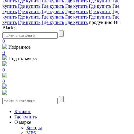
купить
Где купить
Где купить
Где купить
Где купить
Где
купить
Где купить
Где купить
Где купить
Где купить
Где
купить
Где купить
Где купить
Где купить
Где купить
Где
купить
Где купить
Где купить
Где купить
Где купить
Где
купить
Где купить
Где купить
Где купить
продукцию Hi-
Black?
0
Избранное
0
Подать заявку
0
0
Каталог
Где купить
О марке
Бренды
MPS