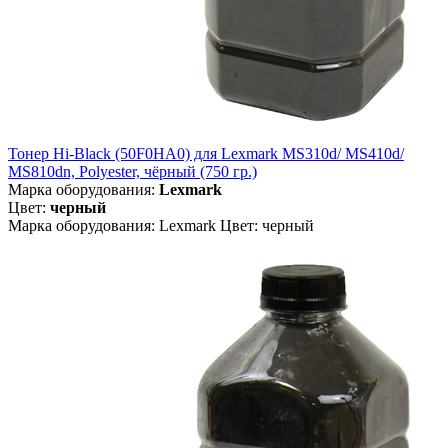
Тонер Hi-Black (50F0HA0) для Lexmark MS310d/ MS410d/
MS810dn, Polyester, чёрный (750 гр.)
Марка оборудования:
Lexmark
Цвет:
черный
Марка оборудования: Lexmark Цвет: черный