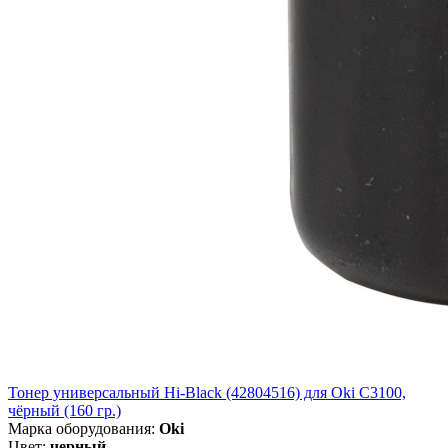
Тонер универсальный Hi-Black (42804516) для Oki С3100,
чёрный (160 гр.)
Марка оборудования:
Oki
Цвет:
черный