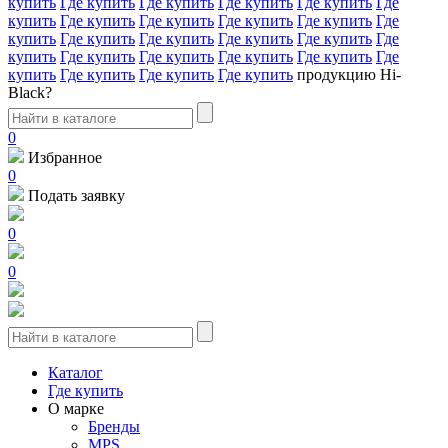
купить
Где купить
Где купить
Где купить
Где купить
Где
купить
Где купить
Где купить
Где купить
Где купить
Где
купить
Где купить
Где купить
Где купить
Где купить
Где
купить
Где купить
Где купить
Где купить
Где купить
Где
купить
Где купить
Где купить
Где купить
продукцию Hi-
Black?
0
Избранное
0
Подать заявку
0
0
Каталог
Где купить
О марке
Бренды
MPS