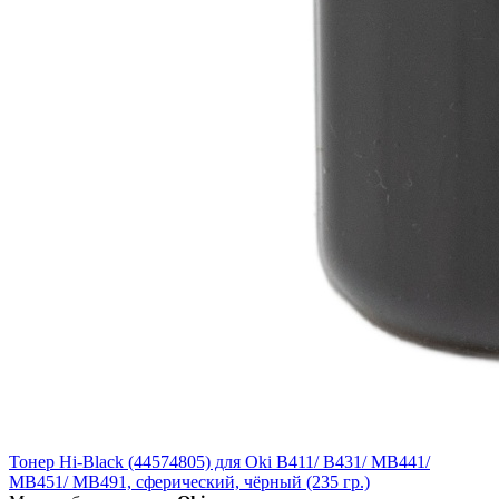
Тонер Hi-Black (44574805) для Oki B411/ B431/ MB441/
MB451/ MB491, сферический, чёрный (235 гр.)