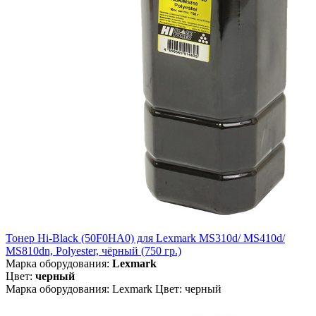
Тонер Hi-Black (50F0HA0) для Lexmark MS310d/ MS410d/
MS810dn, Polyester, чёрный (750 гр.)
Марка оборудования:
Lexmark
Цвет:
черный
Марка оборудования: Lexmark Цвет: черный