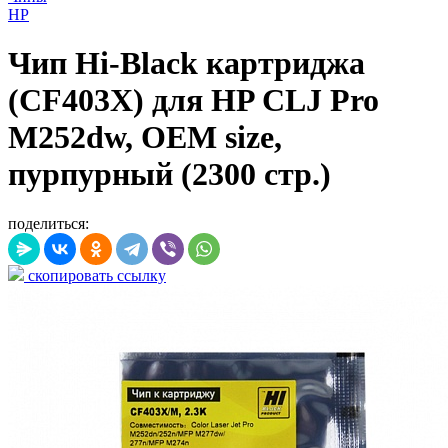
HP
Чип Hi-Black картриджа
(CF403X) для HP CLJ Pro
M252dw, OEM size,
пурпурный (2300 стр.)
поделиться:
скопировать ссылку