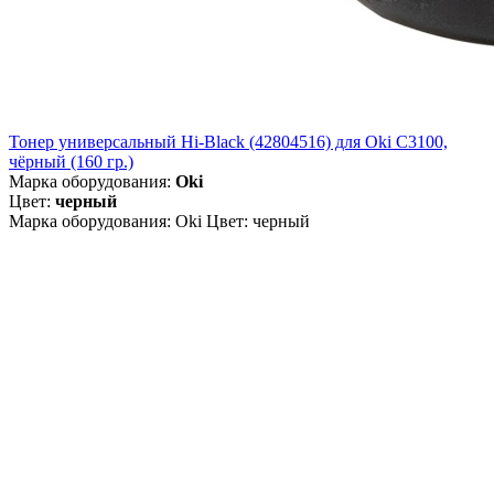
Тонер универсальный Hi-Black (42804516) для Oki С3100,
чёрный (160 гр.)
Марка оборудования:
Oki
Цвет:
черный
Марка оборудования: Oki Цвет: черный