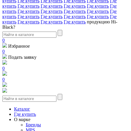
купить
Где купить
Где купить
Где купить
Где купить
Где
купить
Где купить
Где купить
Где купить
Где купить
Где
купить
Где купить
Где купить
Где купить
Где купить
Где
купить
Где купить
Где купить
Где купить
Где купить
Где
купить
Где купить
Где купить
Где купить
продукцию Hi-
Black?
0
Избранное
0
Подать заявку
0
0
Каталог
Где купить
О марке
Бренды
MPS