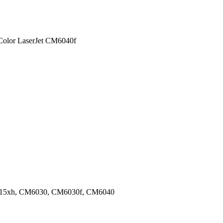
olor LaserJet CM6040f
P6015xh, CM6030, CM6030f, CM6040