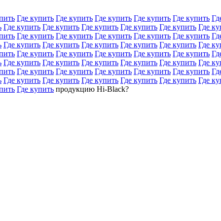
пить
Где купить
Где купить
Где купить
Где купить
Где купить
Гд
ь
Где купить
Где купить
Где купить
Где купить
Где купить
Где ку
пить
Где купить
Где купить
Где купить
Где купить
Где купить
Гд
ь
Где купить
Где купить
Где купить
Где купить
Где купить
Где ку
пить
Где купить
Где купить
Где купить
Где купить
Где купить
Гд
ь
Где купить
Где купить
Где купить
Где купить
Где купить
Где ку
пить
Где купить
Где купить
Где купить
Где купить
Где купить
Гд
ь
Где купить
Где купить
Где купить
Где купить
Где купить
Где ку
пить
Где купить
продукцию Hi-Black?