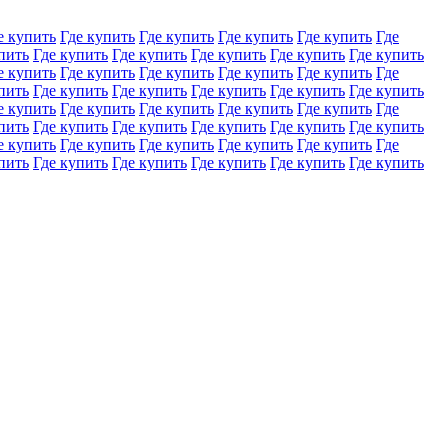
е купить
Где купить
Где купить
Где купить
Где купить
Где
пить
Где купить
Где купить
Где купить
Где купить
Где купить
е купить
Где купить
Где купить
Где купить
Где купить
Где
пить
Где купить
Где купить
Где купить
Где купить
Где купить
е купить
Где купить
Где купить
Где купить
Где купить
Где
пить
Где купить
Где купить
Где купить
Где купить
Где купить
е купить
Где купить
Где купить
Где купить
Где купить
Где
пить
Где купить
Где купить
Где купить
Где купить
Где купить