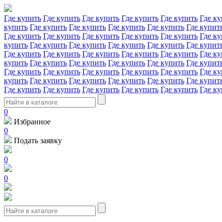
Где купить
Где купить
Где купить
Где купить
Где купить
Где ку
купить
Где купить
Где купить
Где купить
Где купить
Где купит
Где купить
Где купить
Где купить
Где купить
Где купить
Где ку
купить
Где купить
Где купить
Где купить
Где купить
Где купит
Где купить
Где купить
Где купить
Где купить
Где купить
Где ку
купить
Где купить
Где купить
Где купить
Где купить
Где купит
Где купить
Где купить
Где купить
Где купить
Где купить
Где ку
купить
Где купить
Где купить
Где купить
Где купить
Где купит
Где купить
Где купить
Где купить
Где купить
Где купить
Где ку
0
Избранное
0
Подать заявку
0
0