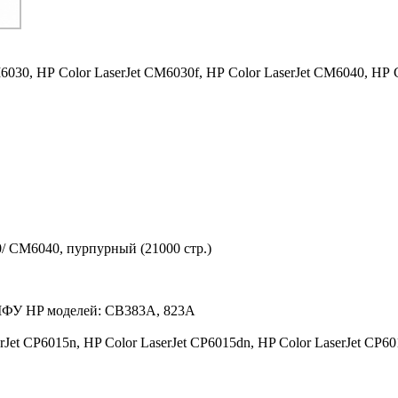
M6030,
HP Color LaserJet CM6030f,
HP Color LaserJet CM6040,
HP C
/ CM6040, пурпурный (21000 стр.)
 МФУ HP моделей: CB383A, 823A
erJet CP6015n, HP Color LaserJet CP6015dn, HP Color LaserJet C