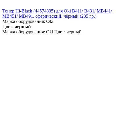
Тонер Hi-Black (44574805) для Oki B411/ B431/ MB441/
MB451/ MB491, сферический, чёрный (235 гр.)
Марка оборудования:
Oki
Цвет:
черный
Марка оборудования: Oki Цвет: черный