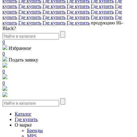
купить
Где купить
Где купить
Где купить
Где купить
Где
купить
Где купить
Где купить
Где купить
Где купить
Где
купить
Где купить
Где купить
Где купить
Где купить
Где
купить
Где купить
Где купить
Где купить
Где купить
Где
купить
Где купить
Где купить
Где купить
продукцию Hi-
Black?
0
Избранное
0
Подать заявку
0
0
Каталог
Где купить
О марке
Бренды
MPS