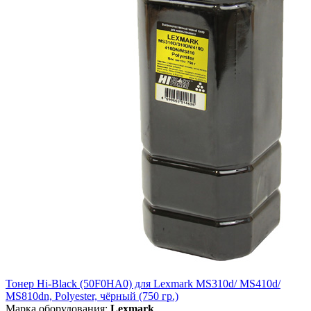
Тонер Hi-Black (50F0HA0) для Lexmark MS310d/ MS410d/
MS810dn, Polyester, чёрный (750 гр.)
Марка оборудования:
Lexmark