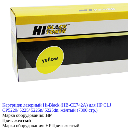
Картридж лазерный Hi-Black (HB-CE742A) для HP CLJ
CP5220/ 5225/ 5225n/ 5225dn, жёлтый (7300 стр.)
Марка оборудования:
HP
Цвет:
желтый
Марка оборудования: HP Цвет: желтый