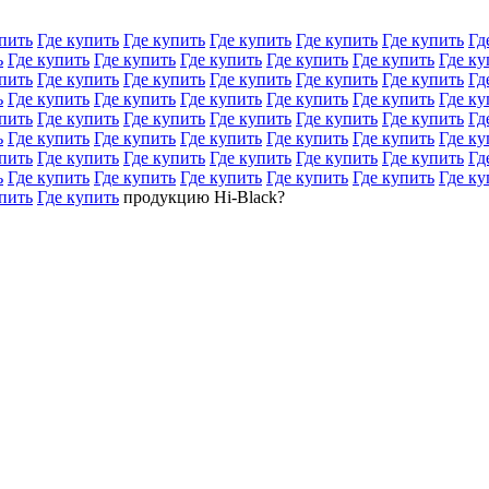
пить
Где купить
Где купить
Где купить
Где купить
Где купить
Гд
ь
Где купить
Где купить
Где купить
Где купить
Где купить
Где ку
пить
Где купить
Где купить
Где купить
Где купить
Где купить
Гд
ь
Где купить
Где купить
Где купить
Где купить
Где купить
Где ку
пить
Где купить
Где купить
Где купить
Где купить
Где купить
Гд
ь
Где купить
Где купить
Где купить
Где купить
Где купить
Где ку
пить
Где купить
Где купить
Где купить
Где купить
Где купить
Гд
ь
Где купить
Где купить
Где купить
Где купить
Где купить
Где ку
пить
Где купить
продукцию Hi-Black?