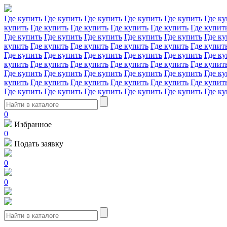
Где купить
Где купить
Где купить
Где купить
Где купить
Где ку
купить
Где купить
Где купить
Где купить
Где купить
Где купит
Где купить
Где купить
Где купить
Где купить
Где купить
Где ку
купить
Где купить
Где купить
Где купить
Где купить
Где купит
Где купить
Где купить
Где купить
Где купить
Где купить
Где ку
купить
Где купить
Где купить
Где купить
Где купить
Где купит
Где купить
Где купить
Где купить
Где купить
Где купить
Где ку
купить
Где купить
Где купить
Где купить
Где купить
Где купит
Где купить
Где купить
Где купить
Где купить
Где купить
Где ку
0
Избранное
0
Подать заявку
0
0