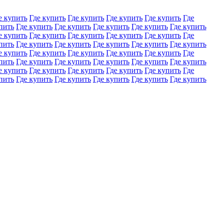
е купить
Где купить
Где купить
Где купить
Где купить
Где
пить
Где купить
Где купить
Где купить
Где купить
Где купить
е купить
Где купить
Где купить
Где купить
Где купить
Где
пить
Где купить
Где купить
Где купить
Где купить
Где купить
е купить
Где купить
Где купить
Где купить
Где купить
Где
пить
Где купить
Где купить
Где купить
Где купить
Где купить
е купить
Где купить
Где купить
Где купить
Где купить
Где
пить
Где купить
Где купить
Где купить
Где купить
Где купить