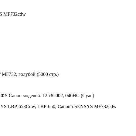
YS MF732cdw
MF732, голубой (5000 стр.)
МФУ Canon моделей: 1253C002, 046HC (Cyan)
SYS LBP-653Cdw, LBP-650, Canon i-SENSYS MF732cdw