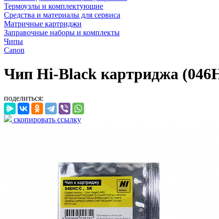
Термоузлы и комплектующие
Средства и материалы для сервиса
Матричные картриджи
Заправочные наборы и комплекты
Чипы
Canon
Чип Hi-Black картриджа (046H
поделиться:
скопировать ссылку