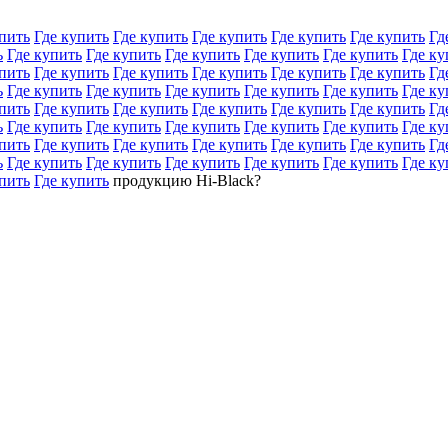
пить
Где купить
Где купить
Где купить
Где купить
Где купить
Гд
ь
Где купить
Где купить
Где купить
Где купить
Где купить
Где ку
пить
Где купить
Где купить
Где купить
Где купить
Где купить
Гд
ь
Где купить
Где купить
Где купить
Где купить
Где купить
Где ку
пить
Где купить
Где купить
Где купить
Где купить
Где купить
Гд
ь
Где купить
Где купить
Где купить
Где купить
Где купить
Где ку
пить
Где купить
Где купить
Где купить
Где купить
Где купить
Гд
ь
Где купить
Где купить
Где купить
Где купить
Где купить
Где ку
пить
Где купить
продукцию Hi-Black?