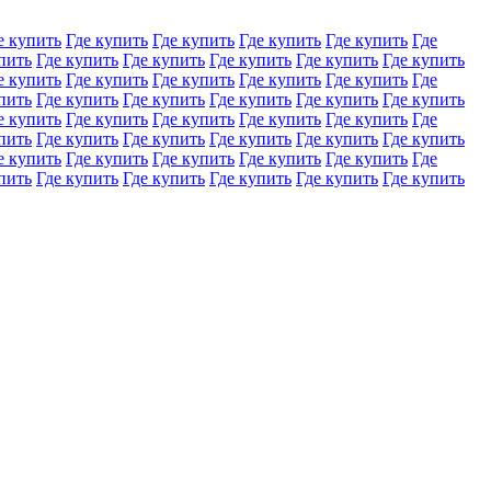
е купить
Где купить
Где купить
Где купить
Где купить
Где
пить
Где купить
Где купить
Где купить
Где купить
Где купить
е купить
Где купить
Где купить
Где купить
Где купить
Где
пить
Где купить
Где купить
Где купить
Где купить
Где купить
е купить
Где купить
Где купить
Где купить
Где купить
Где
пить
Где купить
Где купить
Где купить
Где купить
Где купить
е купить
Где купить
Где купить
Где купить
Где купить
Где
пить
Где купить
Где купить
Где купить
Где купить
Где купить