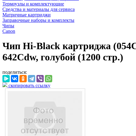
Термоузлы и комплектующие
Средства и материалы для сервиса
Матричные картриджи
Заправочные наборы и комплекты
Чипы
Canon
Чип Hi-Black картриджа (05
642Cdw, голубой (1200 стр.)
поделиться:
скопировать ссылку