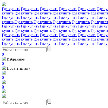
Где купить
Где купить
Где купить
Где купить
Где купить
Где ку
купить
Где купить
Где купить
Где купить
Где купить
Где купит
Где купить
Где купить
Где купить
Где купить
Где купить
Где ку
купить
Где купить
Где купить
Где купить
Где купить
Где купит
Где купить
Где купить
Где купить
Где купить
Где купить
Где ку
купить
Где купить
Где купить
Где купить
Где купить
Где купит
Где купить
Где купить
Где купить
Где купить
Где купить
Где ку
купить
Где купить
Где купить
Где купить
Где купить
Где купит
Где купить
Где купить
Где купить
Где купить
Где купить
Где ку
0
Избранное
0
Подать заявку
0
0