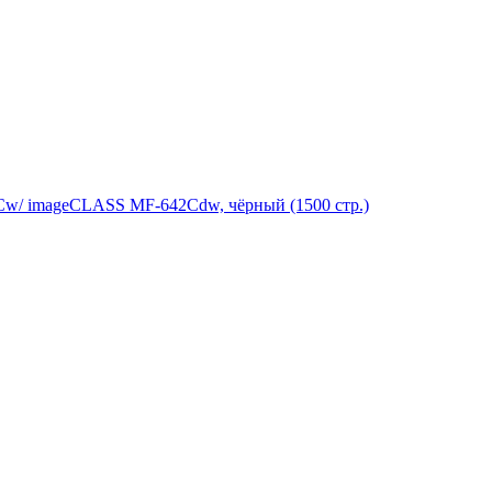
Cw/ imageCLASS MF-642Cdw, чёрный (1500 стр.)