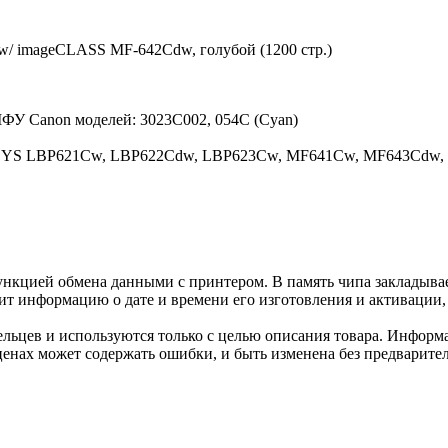
w/ imageCLASS MF-642Cdw, голубой (1200 стр.)
МФУ Canon моделей: 3023C002, 054C (Cyan)
SYS LBP621Cw, LBP622Cdw, LBP623Cw, MF641Cw, MF643Cdw, 
нкцией обмена данными с принтером. В память чипа закладывае
ит информацию о дате и времени его изготовления и активации, 
льцев и используются только с целью описания товара. Информа
ценах может содержать ошибки, и быть изменена без предварите