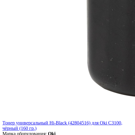
Тонер универсальный Hi-Black (42804516) для Oki С3100,
чёрный (160 гр.)
Марка оборудования:
Oki