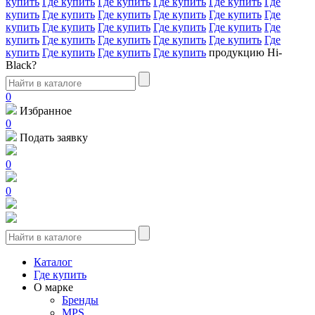
купить
Где купить
Где купить
Где купить
Где купить
Где
купить
Где купить
Где купить
Где купить
Где купить
Где
купить
Где купить
Где купить
Где купить
Где купить
Где
купить
Где купить
Где купить
Где купить
Где купить
Где
купить
Где купить
Где купить
Где купить
продукцию Hi-
Black?
0
Избранное
0
Подать заявку
0
0
Каталог
Где купить
О марке
Бренды
MPS