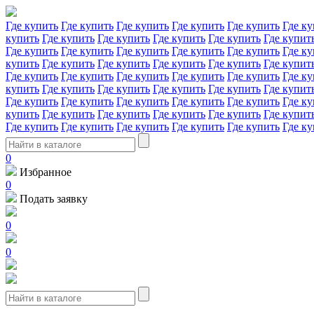
Где купить
Где купить
Где купить
Где купить
Где купить
Где ку
купить
Где купить
Где купить
Где купить
Где купить
Где купит
Где купить
Где купить
Где купить
Где купить
Где купить
Где ку
купить
Где купить
Где купить
Где купить
Где купить
Где купит
Где купить
Где купить
Где купить
Где купить
Где купить
Где ку
купить
Где купить
Где купить
Где купить
Где купить
Где купит
Где купить
Где купить
Где купить
Где купить
Где купить
Где ку
купить
Где купить
Где купить
Где купить
Где купить
Где купит
Где купить
Где купить
Где купить
Где купить
Где купить
Где ку
0
Избранное
0
Подать заявку
0
0