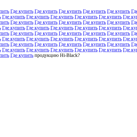
пить
Где купить
Где купить
Где купить
Где купить
Где купить
Гд
ь
Где купить
Где купить
Где купить
Где купить
Где купить
Где ку
пить
Где купить
Где купить
Где купить
Где купить
Где купить
Гд
ь
Где купить
Где купить
Где купить
Где купить
Где купить
Где ку
пить
Где купить
Где купить
Где купить
Где купить
Где купить
Гд
ь
Где купить
Где купить
Где купить
Где купить
Где купить
Где ку
пить
Где купить
Где купить
Где купить
Где купить
Где купить
Гд
ь
Где купить
Где купить
Где купить
Где купить
Где купить
Где ку
пить
Где купить
продукцию Hi-Black?