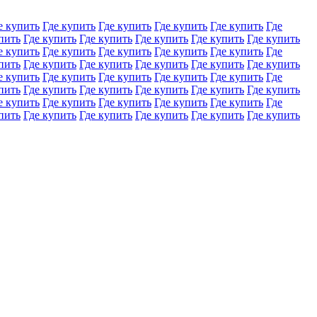
е купить
Где купить
Где купить
Где купить
Где купить
Где
пить
Где купить
Где купить
Где купить
Где купить
Где купить
е купить
Где купить
Где купить
Где купить
Где купить
Где
пить
Где купить
Где купить
Где купить
Где купить
Где купить
е купить
Где купить
Где купить
Где купить
Где купить
Где
пить
Где купить
Где купить
Где купить
Где купить
Где купить
е купить
Где купить
Где купить
Где купить
Где купить
Где
пить
Где купить
Где купить
Где купить
Где купить
Где купить