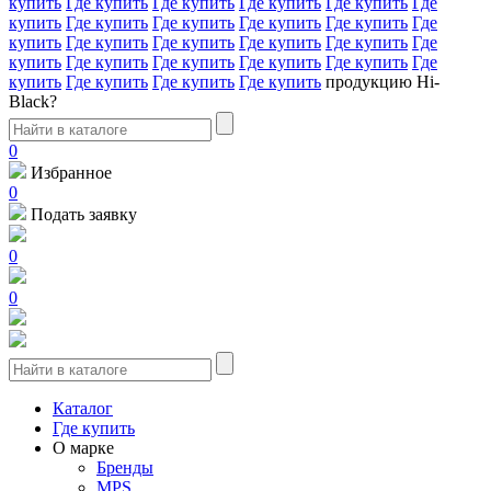
купить
Где купить
Где купить
Где купить
Где купить
Где
купить
Где купить
Где купить
Где купить
Где купить
Где
купить
Где купить
Где купить
Где купить
Где купить
Где
купить
Где купить
Где купить
Где купить
Где купить
Где
купить
Где купить
Где купить
Где купить
продукцию Hi-
Black?
0
Избранное
0
Подать заявку
0
0
Каталог
Где купить
О марке
Бренды
MPS