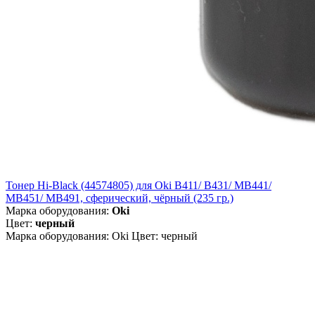
Тонер Hi-Black (44574805) для Oki B411/ B431/ MB441/
MB451/ MB491, сферический, чёрный (235 гр.)
Марка оборудования:
Oki
Цвет:
черный
Марка оборудования: Oki Цвет: черный