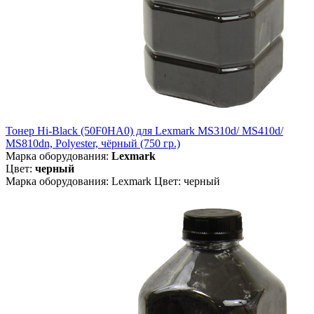
Тонер Hi-Black (50F0HA0) для Lexmark MS310d/ MS410d/
MS810dn, Polyester, чёрный (750 гр.)
Марка оборудования:
Lexmark
Цвет:
черный
Марка оборудования: Lexmark Цвет: черный