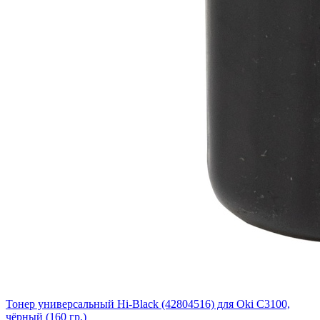
Тонер универсальный Hi-Black (42804516) для Oki С3100,
чёрный (160 гр.)