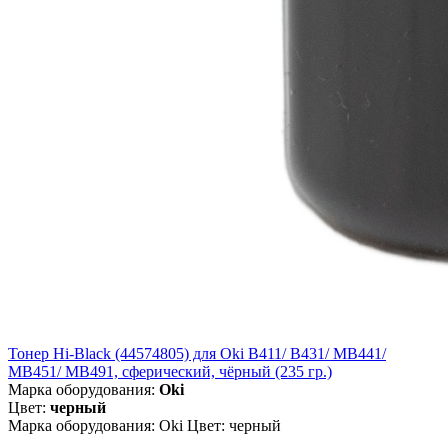
Тонер Hi-Black (44574805) для Oki B411/ B431/ MB441/
MB451/ MB491, сферический, чёрный (235 гр.)
Марка оборудования:
Oki
Цвет:
черный
Марка оборудования: Oki Цвет: черный