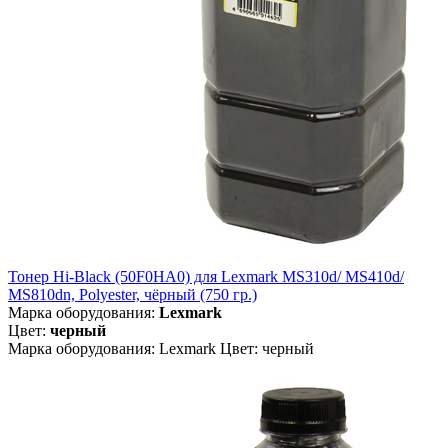
Тонер Hi-Black (50F0HA0) для Lexmark MS310d/ MS410d/
MS810dn, Polyester, чёрный (750 гр.)
Марка оборудования:
Lexmark
Цвет:
черный
Марка оборудования: Lexmark Цвет: черный