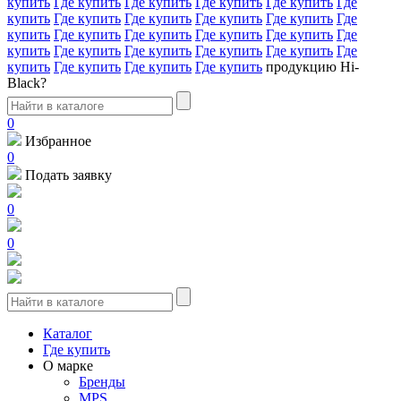
купить
Где купить
Где купить
Где купить
Где купить
Где
купить
Где купить
Где купить
Где купить
Где купить
Где
купить
Где купить
Где купить
Где купить
Где купить
Где
купить
Где купить
Где купить
Где купить
Где купить
Где
купить
Где купить
Где купить
Где купить
продукцию Hi-
Black?
0
Избранное
0
Подать заявку
0
0
Каталог
Где купить
О марке
Бренды
MPS