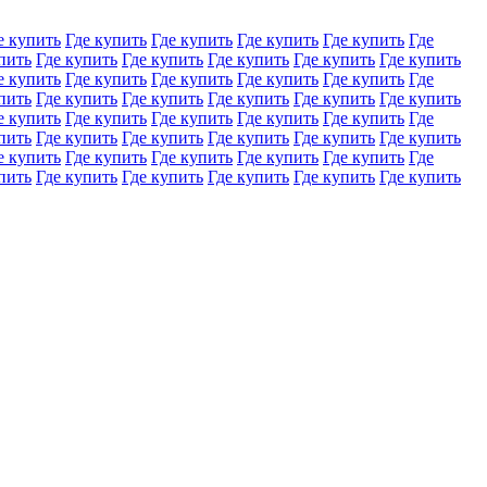
е купить
Где купить
Где купить
Где купить
Где купить
Где
пить
Где купить
Где купить
Где купить
Где купить
Где купить
е купить
Где купить
Где купить
Где купить
Где купить
Где
пить
Где купить
Где купить
Где купить
Где купить
Где купить
е купить
Где купить
Где купить
Где купить
Где купить
Где
пить
Где купить
Где купить
Где купить
Где купить
Где купить
е купить
Где купить
Где купить
Где купить
Где купить
Где
пить
Где купить
Где купить
Где купить
Где купить
Где купить