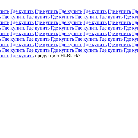
пить
Где купить
Где купить
Где купить
Где купить
Где купить
Гд
ь
Где купить
Где купить
Где купить
Где купить
Где купить
Где ку
пить
Где купить
Где купить
Где купить
Где купить
Где купить
Гд
ь
Где купить
Где купить
Где купить
Где купить
Где купить
Где ку
пить
Где купить
Где купить
Где купить
Где купить
Где купить
Гд
ь
Где купить
Где купить
Где купить
Где купить
Где купить
Где ку
пить
Где купить
Где купить
Где купить
Где купить
Где купить
Гд
ь
Где купить
Где купить
Где купить
Где купить
Где купить
Где ку
пить
Где купить
продукцию Hi-Black?