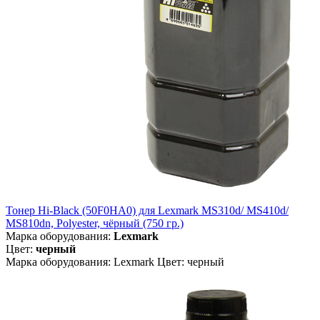
Тонер Hi-Black (50F0HA0) для Lexmark MS310d/ MS410d/
MS810dn, Polyester, чёрный (750 гр.)
Марка оборудования:
Lexmark
Цвет:
черный
Марка оборудования: Lexmark Цвет: черный