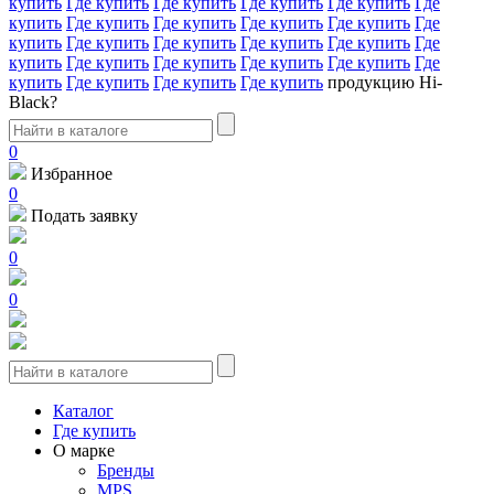
купить
Где купить
Где купить
Где купить
Где купить
Где
купить
Где купить
Где купить
Где купить
Где купить
Где
купить
Где купить
Где купить
Где купить
Где купить
Где
купить
Где купить
Где купить
Где купить
Где купить
Где
купить
Где купить
Где купить
Где купить
продукцию Hi-
Black?
0
Избранное
0
Подать заявку
0
0
Каталог
Где купить
О марке
Бренды
MPS