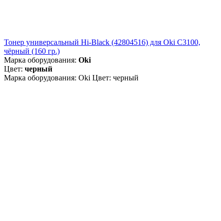
Тонер универсальный Hi-Black (42804516) для Oki С3100,
чёрный (160 гр.)
Марка оборудования:
Oki
Цвет:
черный
Марка оборудования: Oki Цвет: черный