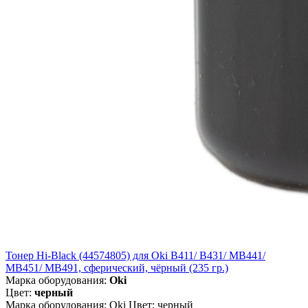
Тонер Hi-Black (44574805) для Oki B411/ B431/ MB441/
MB451/ MB491, сферический, чёрный (235 гр.)
Марка оборудования:
Oki
Цвет:
черный
Марка оборудования: Oki Цвет: черный